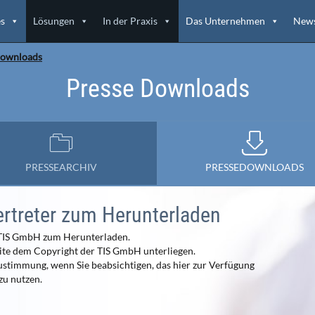
es
Lösungen
In der Praxis
Das Unternehmen
News
Downloads
Presse Downloads
PRESSEARCHIV
PRESSEDOWNLOADS
ertreter zum Herunterladen
r TIS GmbH zum Herunterladen.
 Seite dem Copyright der TIS GmbH unterliegen.
ustimmung, wenn Sie beabsichtigen, das hier zur Verfügung
zu nutzen.