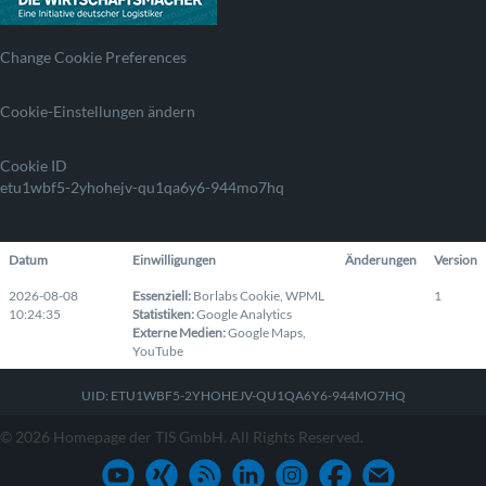
Change Cookie Preferences
Cookie-Einstellungen ändern
Cookie ID
etu1wbf5-2yhohejv-qu1qa6y6-944mo7hq
Datum
Einwilligungen
Änderungen
Version
2026-08-08
Essenziell
:
Borlabs Cookie
,
WPML
1
10:24:35
Statistiken
:
Google Analytics
Externe Medien
:
Google Maps
,
YouTube
UID: ETU1WBF5-2YHOHEJV-QU1QA6Y6-944MO7HQ
© 2026 Homepage der TIS GmbH. All Rights Reserved.