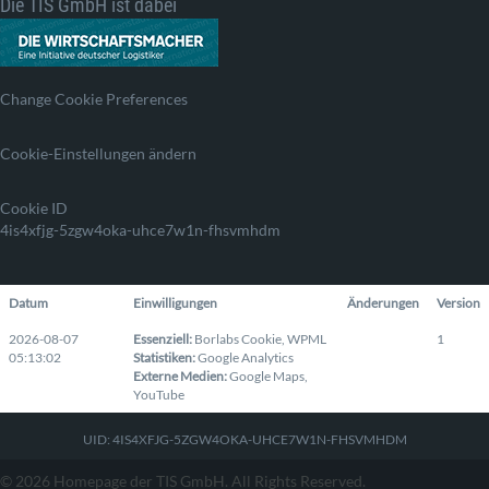
Die TIS GmbH ist dabei
Change Cookie Preferences
Cookie-Einstellungen ändern
Cookie ID
4is4xfjg-5zgw4oka-uhce7w1n-fhsvmhdm
Datum
Einwilligungen
Änderungen
Version
2026-08-07
Essenziell
:
Borlabs Cookie
,
WPML
1
05:13:02
Statistiken
:
Google Analytics
Externe Medien
:
Google Maps
,
YouTube
UID: 4IS4XFJG-5ZGW4OKA-UHCE7W1N-FHSVMHDM
© 2026 Homepage der TIS GmbH. All Rights Reserved.