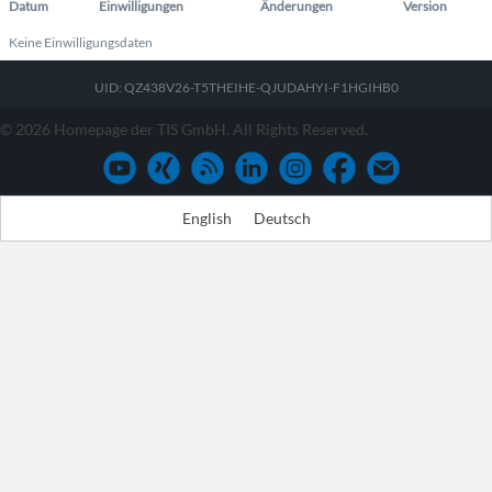
Datum
Einwilligungen
Änderungen
Version
Keine Einwilligungsdaten
UID: QZ438V26-T5THEIHE-QJUDAHYI-F1HGIHB0
© 2026 Homepage der TIS GmbH. All Rights Reserved.
English
Deutsch