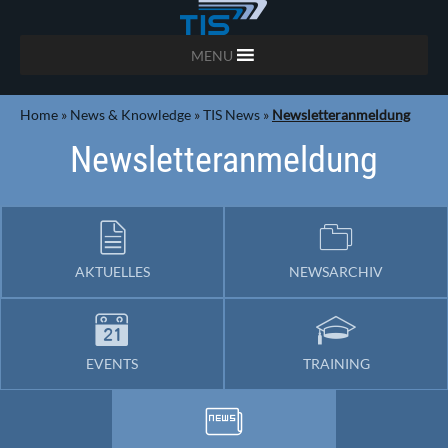
MENU
Home
»
News & Knowledge
»
TIS News
»
Newsletteranmeldung
Newsletteranmeldung
AKTUELLES
NEWSARCHIV
EVENTS
TRAINING