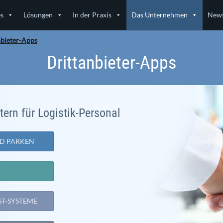
es
Lösungen
In der Praxis
Das Unternehmen
News
nbieter-Apps
Drittanbieter-Apps
tern für Logistik-Personal
D PARKEN
ST-SYSTEME