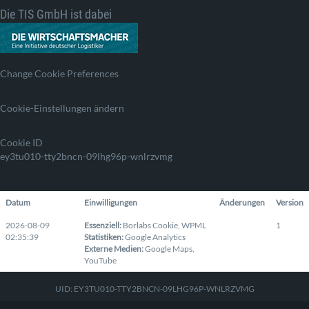
Die TIS GmbH ist dabei
Change Cookie Preferences
Cookie-Einstellungen ändern
Cookie ID
ey3tu010-tty2bncn-09lhg96p-wnlrzvmg
Datum
Einwilligungen
Änderungen
Version
2026-08-09
Essenziell
:
Borlabs Cookie
,
WPML
1
02:35:39
Statistiken
:
Google Analytics
Externe Medien
:
Google Maps
,
YouTube
UID: EY3TU010-TTY2BNCN-09LHG96P-WNLRZVMG