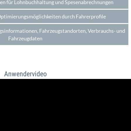
nen für Lohnbuchhaltung und Spesenabrechnungen
Optimierungsmöglichkeiten durch Fahrerprofile
agsinformationen, Fahrzeugstandorten, Verbrauchs- und
Fahrzeugdaten
Anwendervideo