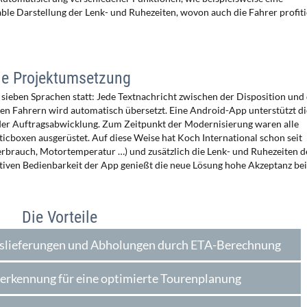
le Darstellung der Lenk- und Ruhezeiten, wovon auch die Fahrer profit
ie Projektumsetzung
 sieben Sprachen statt: Jede Textnachricht zwischen der Disposition und
n Fahrern wird automatisch übersetzt. Eine Android-App unterstützt di
er Auftragsabwicklung. Zum Zeitpunkt der Modernisierung waren alle
icboxen ausgerüstet. Auf diese Weise hat Koch International schon seit
erbrauch, Motortemperatur …) und zusätzlich die Lenk- und Ruhezeiten d
itiven Bedienbarkeit der App genießt die neue Lösung hohe Akzeptanz be
Die Vorteile
uslieferungen und Abholungen durch ETA-Berechnung
rkennung für eine optimierte Tourenplanung