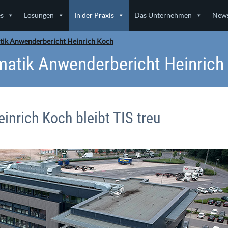
es
Lösungen
In der Praxis
Das Unternehmen
News
tik Anwenderbericht Heinrich Koch
matik Anwenderbericht Heinrich
inrich Koch bleibt TIS treu