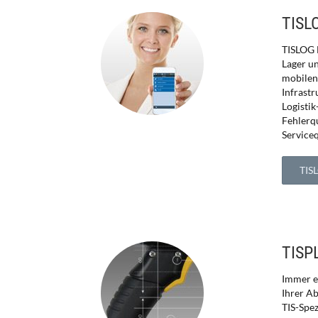
TISLO
TISLOG L
Lager un
mobilen 
Infrastr
Logisti
Fehlerq
Serviceq
TIS
TISP
Immer ei
Ihrer Ab
TIS-Spe