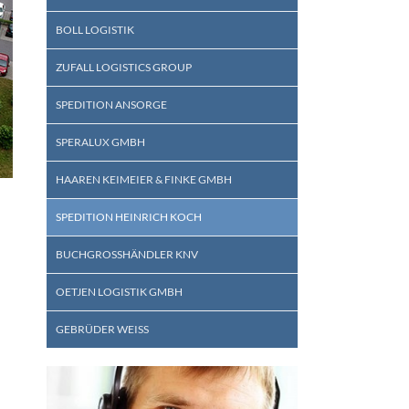
BOLL LOGISTIK
ZUFALL LOGISTICS GROUP
SPEDITION ANSORGE
SPERALUX GMBH
HAAREN KEIMEIER & FINKE GMBH
SPEDITION HEINRICH KOCH
BUCHGROSSHÄNDLER KNV
OETJEN LOGISTIK GMBH
GEBRÜDER WEISS