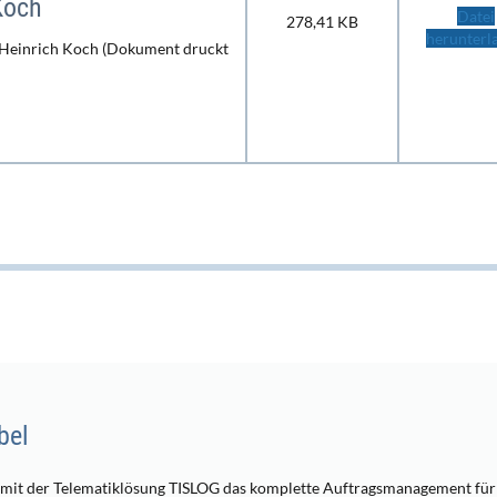
Koch
Datei
278,41 KB
herunterl
 Heinrich Koch (Dokument druckt
bel
t der Telematiklösung TISLOG das komplette Auftragsmanagement für