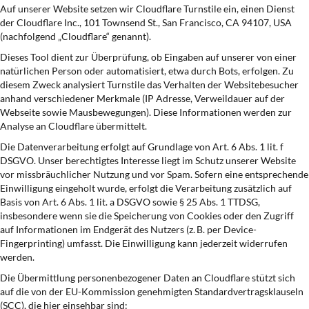
Auf unserer Website setzen wir Cloudflare Turnstile ein, einen Dienst
der Cloudflare Inc., 101 Townsend St., San Francisco, CA 94107, USA
(nachfolgend „Cloudflare“ genannt).
Dieses Tool dient zur Überprüfung, ob Eingaben auf unserer von einer
natürlichen Person oder automatisiert, etwa durch Bots, erfolgen. Zu
diesem Zweck analysiert Turnstile das Verhalten der Websitebesucher
anhand verschiedener Merkmale (IP Adresse, Verweildauer auf der
Webseite sowie Mausbewegungen). Diese Informationen werden zur
Analyse an Cloudflare übermittelt.
Die Datenverarbeitung erfolgt auf Grundlage von Art. 6 Abs. 1 lit. f
DSGVO. Unser berechtigtes Interesse liegt im Schutz unserer Website
vor missbräuchlicher Nutzung und vor Spam. Sofern eine entsprechende
Einwilligung eingeholt wurde, erfolgt die Verarbeitung zusätzlich auf
Basis von Art. 6 Abs. 1 lit. a DSGVO sowie § 25 Abs. 1 TTDSG,
insbesondere wenn sie die Speicherung von Cookies oder den Zugriff
auf Informationen im Endgerät des Nutzers (z. B. per Device-
Fingerprinting) umfasst. Die Einwilligung kann jederzeit widerrufen
werden.
Die Übermittlung personenbezogener Daten an Cloudflare stützt sich
auf die von der EU-Kommission genehmigten Standardvertragsklauseln
(SCC), die hier einsehbar sind: