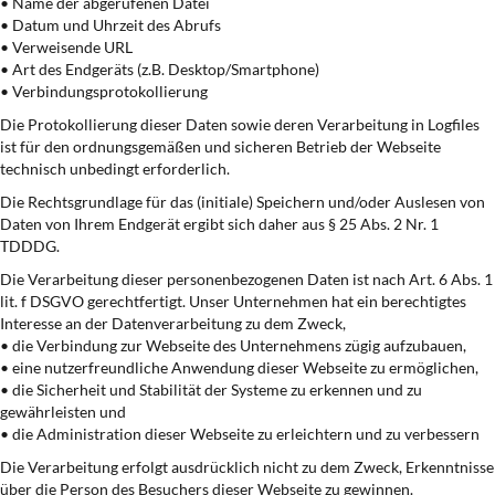
• Name der abgerufenen Datei
• Datum und Uhrzeit des Abrufs
• Verweisende URL
• Art des Endgeräts (z.B. Desktop/Smartphone)
• Verbindungsprotokollierung
Die Protokollierung dieser Daten sowie deren Verarbeitung in Logfiles
ist für den ordnungsgemäßen und sicheren Betrieb der Webseite
technisch unbedingt erforderlich.
Die Rechtsgrundlage für das (initiale) Speichern und/oder Auslesen von
Daten von Ihrem Endgerät ergibt sich daher aus § 25 Abs. 2 Nr. 1
TDDDG.
Die Verarbeitung dieser personenbezogenen Daten ist nach Art. 6 Abs. 1
lit. f DSGVO gerechtfertigt. Unser Unternehmen hat ein berechtigtes
Interesse an der Datenverarbeitung zu dem Zweck,
• die Verbindung zur Webseite des Unternehmens zügig aufzubauen,
• eine nutzerfreundliche Anwendung dieser Webseite zu ermöglichen,
• die Sicherheit und Stabilität der Systeme zu erkennen und zu
gewährleisten und
• die Administration dieser Webseite zu erleichtern und zu verbessern
Die Verarbeitung erfolgt ausdrücklich nicht zu dem Zweck, Erkenntnisse
über die Person des Besuchers dieser Webseite zu gewinnen.