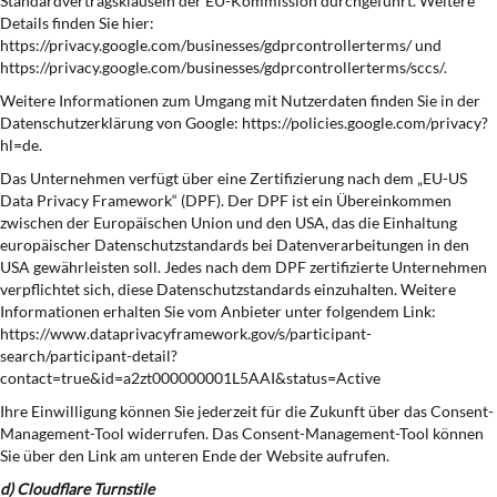
Standardvertragsklauseln der EU-Kommission durchgeführt. Weitere
Details finden Sie hier:
https://privacy.google.com/businesses/gdprcontrollerterms/ und
https://privacy.google.com/businesses/gdprcontrollerterms/sccs/.
Weitere Informationen zum Umgang mit Nutzerdaten finden Sie in der
Datenschutzerklärung von Google: https://policies.google.com/privacy?
hl=de.
Das Unternehmen verfügt über eine Zertifizierung nach dem „EU-US
Data Privacy Framework“ (DPF). Der DPF ist ein Übereinkommen
zwischen der Europäischen Union und den USA, das die Einhaltung
europäischer Datenschutzstandards bei Datenverarbeitungen in den
USA gewährleisten soll. Jedes nach dem DPF zertifizierte Unternehmen
verpflichtet sich, diese Datenschutzstandards einzuhalten. Weitere
Informationen erhalten Sie vom Anbieter unter folgendem Link:
https://www.dataprivacyframework.gov/s/participant-
search/participant-detail?
contact=true&id=a2zt000000001L5AAI&status=Active
Ihre Einwilligung können Sie jederzeit für die Zukunft über das Consent-
Management-Tool widerrufen. Das Consent-Management-Tool können
Sie über den Link am unteren Ende der Website aufrufen.
d) Cloudflare Turnstile