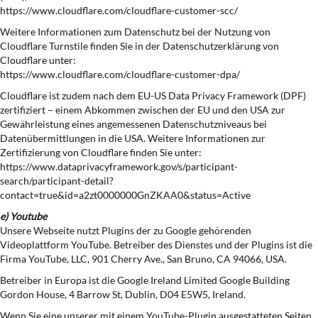
https://www.cloudflare.com/cloudflare-customer-scc/
Weitere Informationen zum Datenschutz bei der Nutzung von
Cloudflare Turnstile finden Sie in der Datenschutzerklärung von
Cloudflare unter:
https://www.cloudflare.com/cloudflare-customer-dpa/
Cloudflare ist zudem nach dem EU-US Data Privacy Framework (DPF)
zertifiziert – einem Abkommen zwischen der EU und den USA zur
Gewährleistung eines angemessenen Datenschutzniveaus bei
Datenübermittlungen in die USA. Weitere Informationen zur
Zertifizierung von Cloudflare finden Sie unter:
https://www.dataprivacyframework.gov/s/participant-
search/participant-detail?
contact=true&id=a2zt0000000GnZKAA0&status=Active
e) Youtube
Unsere Webseite nutzt Plugins der zu Google gehörenden
Videoplattform YouTube. Betreiber des Dienstes und der Plugins ist die
Firma YouTube, LLC, 901 Cherry Ave., San Bruno, CA 94066, USA.
Betreiber in Europa ist die Google Ireland Limited Google Building
Gordon House, 4 Barrow St, Dublin, D04 E5W5, Ireland.
Wenn Sie eine unserer mit einem YouTube-Plugin ausgestatteten Seiten