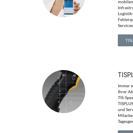
mobilen 
Infrastr
Logisti
Fehlerq
Serviceq
TIS
TISP
Immer ei
Ihrer Ab
TIS-Spe
TISPLUS
und Serv
Mitarbei
Tagesges