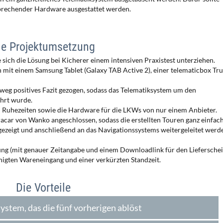
prechender Hardware ausgestattet werden.
ie Projektumsetzung
sich die Lösung bei Kicherer einem intensiven Praxistest unterziehen.
mit einem Samsung Tablet (Galaxy TAB Active 2), einer telematicbox Tr
weg positives Fazit gezogen, sodass das Telematiksystem um den
hrt wurde.
nd Ruhezeiten sowie die Hardware für die LKWs von nur einem Anbieter.
car von Wanko angeschlossen, sodass die erstellten Touren ganz einfach
ezeigt und anschließend an das Navigationssystems weitergeleitet werd
ung (mit genauer Zeitangabe und einem Downloadlink für den Lieferschei
unigten Wareneingang und einer verkürzten Standzeit.
Die Vorteile
ystem, das die fünf vorherigen ablöst