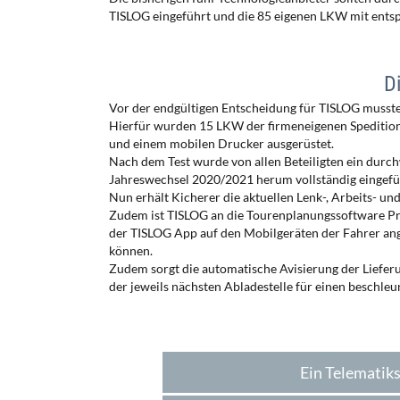
TISLOG eingeführt und die 85 eigenen LKW mit ents
D
Vor der endgültigen Entscheidung für TISLOG musste 
Hierfür wurden 15 LKW der firmeneigenen Spedition 
und einem mobilen Drucker ausgerüstet.
Nach dem Test wurde von allen Beteiligten ein durch
Jahreswechsel 2020/2021 herum vollständig eingefü
Nun erhält Kicherer die aktuellen Lenk-, Arbeits- u
Zudem ist TISLOG an die Tourenplanungssoftware Pra
der TISLOG App auf den Mobilgeräten der Fahrer ang
können.
Zudem sorgt die automatische Avisierung der Liefer
der jeweils nächsten Abladestelle für einen beschle
Ein Telematiks