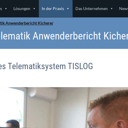
es
Lösungen
In der Praxis
Das Unternehmen
News
tik Anwenderbericht Kicherer
lematik Anwenderbericht Kiche
hes Telematiksystem TISLOG