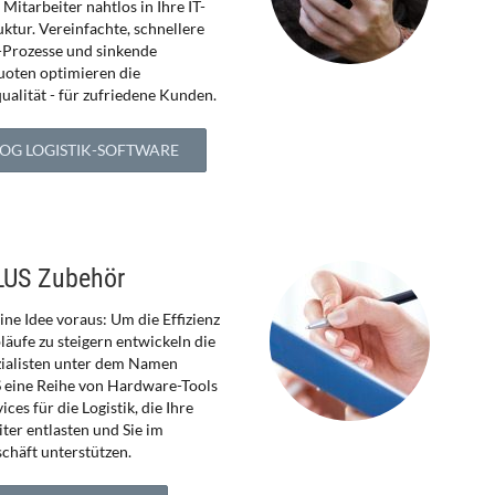
Mitarbeiter nahtlos in Ihre IT-
uktur. Vereinfachte, schnellere
k-Prozesse und sinkende
uoten optimieren die
ualität - für zufriedene Kunden.
LOG LOGISTIK-SOFTWARE
LUS Zubehör
ne Idee voraus: Um die Effizienz
läufe zu steigern entwickeln die
zialisten unter dem Namen
 eine Reihe von Hardware-Tools
ices für die Logistik, die Ihre
ter entlasten und Sie im
chäft unterstützen.