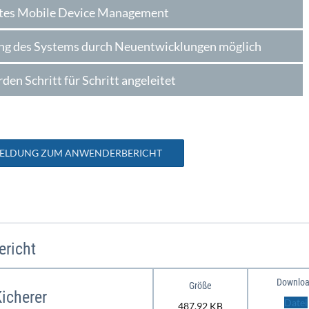
rtes Mobile Device Management
ung des Systems durch Neuentwicklungen möglich
den Schritt für Schritt angeleitet
MELDUNG ZUM ANWENDERBERICHT
richt
Downlo
Größe
icherer
Datei
487,92 KB