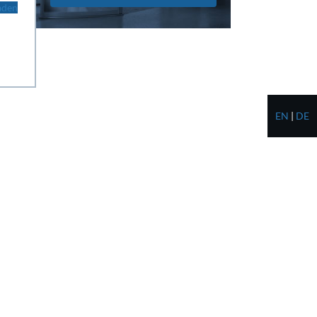
aden
EN
|
DE