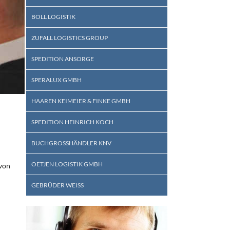
BOLL LOGISTIK
ZUFALL LOGISTICS GROUP
SPEDITION ANSORGE
SPERALUX GMBH
HAAREN KEIMEIER & FINKE GMBH
SPEDITION HEINRICH KOCH
BUCHGROSSHÄNDLER KNV
OETJEN LOGISTIK GMBH
 von
GEBRÜDER WEISS