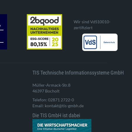
Wir sind VdS10010-
zertifiziert
TIS Technische Informationssysteme GmbH
Müller-Armack-Str.8
46397 Bocholt
Telefon: 02871 2722-0
Email: kontakt@tis-gmbh.de
Die TIS GmbH ist dabei