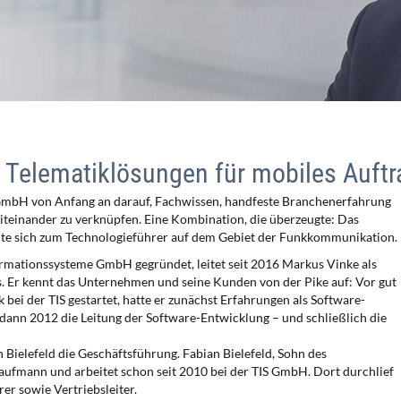
uf Telematiklösungen für mobiles Au
S GmbH von Anfang an darauf, Fachwissen, handfeste Branchenerfahrung
teinander zu verknüpfen. Eine Kombination, die überzeugte: Das
te sich zum Technologieführer auf dem Gebiet der Funkkommunikation.
formationssysteme GmbH gegründet, leitet seit 2016 Markus Vinke als
. Er kennt das Unternehmen und seine Kunden von der Pike auf: Vor gut
 bei der TIS gestartet, hatte er zunächst Erfahrungen als Software-
dann 2012 die Leitung der Software-Entwicklung – und schließlich die
n Bielefeld die Geschäftsführung. Fabian Bielefeld, Sohn des
aufmann und arbeitet schon seit 2010 bei der TIS GmbH. Dort durchlief
er sowie Vertriebsleiter.