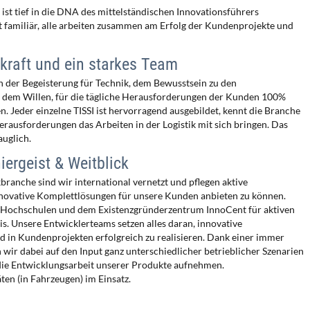
ist tief in die DNA des mittelständischen Innovationsführers
t familiär, alle arbeiten zusammen am Erfolg der Kundenprojekte und
kraft und ein starkes Team
on der Begeisterung für Technik, dem Bewusstsein zu den
d dem Willen, für die tägliche Herausforderungen der Kunden 100%
n. Jeder einzelne TISSI ist hervorragend ausgebildet, kennt die Branche
erausforderungen das Arbeiten in der Logistik mit sich bringen. Das
auglich.
iergeist & Weitblick
branche sind wir international vernetzt und pflegen aktive
nnovative Komplettlösungen für unsere Kunden anbieten zu können.
t Hochschulen und dem Existenzgründerzentrum InnoCent für aktiven
. Unsere Entwicklerteams setzen alles daran, innovative
 in Kundenprojekten erfolgreich zu realisieren. Dank einer immer
 dabei auf den Input ganz unterschiedlicher betrieblicher Szenarien
 die Entwicklungsarbeit unserer Produkte aufnehmen.
ten (in Fahrzeugen) im Einsatz.