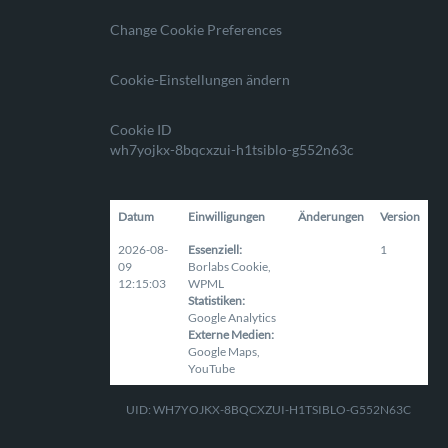
Change Cookie Preferences
Cookie-Einstellungen ändern
Cookie ID
wh7yojkx-8bqcxzui-h1tsiblo-g552n63c
Datum
Einwilligungen
Änderungen
Version
2026-08-
Essenziell
:
1
09
Borlabs Cookie
,
12:15:03
WPML
Statistiken
:
Google Analytics
Externe Medien
:
Google Maps
,
YouTube
UID: WH7YOJKX-8BQCXZUI-H1TSIBLO-G552N63C