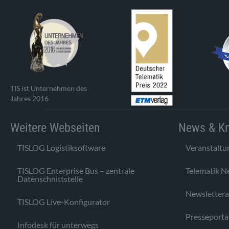
TIS ist Unternehmen des
Jahres 2016
Weitere Webseiten
News & K
TISLOG Logistiksoftware
Veranstaltu
TISLOG Enterprise Bus – zentrale
Telematik N
Datenschnittstelle
Newsletter
TISLOG Live-Konfigurator
Presseporta
Infodesk für unterwegs