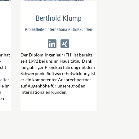
Berthold Klump
Projektleiter internationale Großkunden
er hat
Der Diplom-Ingenieur (FH) ist bereits
S
seit 1992 bei uns im Haus tätig. Dank
acht
langjähriger Projekterfahrung mit dem
e
Schwerpunkt Software-Entwicklung ist
eiter
er ein kompetenter Ansprechpartner
die im
auf Augenhöhe für unsere großen
n
internationalen Kunden.
en