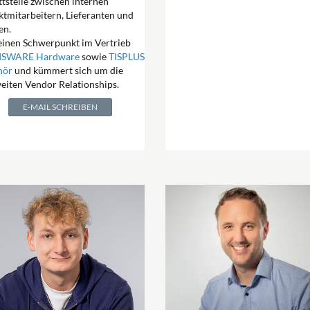
ttstelle zwischen internen
ktmitarbeitern, Lieferanten und
en.
einen Schwerpunkt im Vertrieb
ISWARE Hardware
sowie
TISPLUS
hör
und kümmert sich um die
eiten Vendor Relationships.
E-MAIL SCHREIBEN