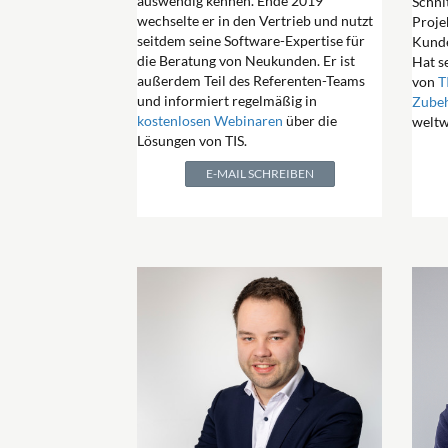
auswendig kennen. Ende 2019
Schni
wechselte er in den Vertrieb und nutzt
Proje
seitdem seine Software-Expertise für
Kund
die Beratung von Neukunden. Er ist
Hat s
außerdem Teil des Referenten-Teams
von
T
und informiert regelmäßig in
Zube
kostenlosen Webinaren
über die
weltw
Lösungen von TIS.
E-MAIL SCHREIBEN