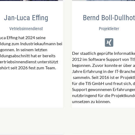
Jan-Luca Effing
Bernd Boll-Dullhot
Vetriebsinnendienst
Projektleiter
uca Effing hat 2024 seine
ldung zum Industriekaufmann bei
egonnen. In seinem letzten
Der staatlich geprüfte Informatik
ldungsabschnitt hat er bereits
2012 im Software Support von TI
ertriebsinnendienst unterstützt
begonnen. Zuvor konnte er über 
ehört seit 2026 fest zum Team.
Jahre Erfahrung in der IT-Branch
sammeln. Seit 2016 ist er Projektl
für die TIS GmbH und freut sich, 
Support gewonnenen Erfahrunge
nutzbringend für die Projektkund
umsetzen zu können.