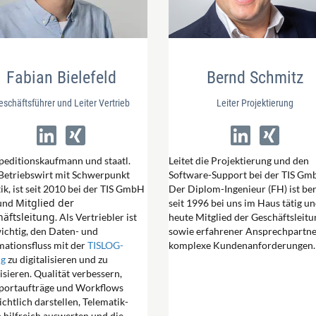
Fabian Bielefeld
Bernd Schmitz
eschäftsführer und Leiter Vertrieb
Leiter Projektierung
peditionskaufmann und staatl.
Leitet die Projektierung und den
 Betriebswirt mit Schwerpunkt
Software-Support bei der TIS Gm
tik, ist seit 2010 bei der TIS GmbH
Der Diplom-Ingenieur (FH) ist ber
Mitglied der
 und
seit 1996 bei uns im Haus tätig u
äftsleitung
. Als Vertriebler ist
heute Mitglied der Geschäftsleitu
ichtig, den Daten- und
sowie erfahrener Ansprechpartne
mationsfluss mit der
TISLOG-
komplexe Kundenanforderungen.
ng
zu digitalisieren und zu
isieren. Qualität verbessern,
portaufträge und Workflows
ichtlich darstellen, Telematik-
 hilfreich auswerten und die