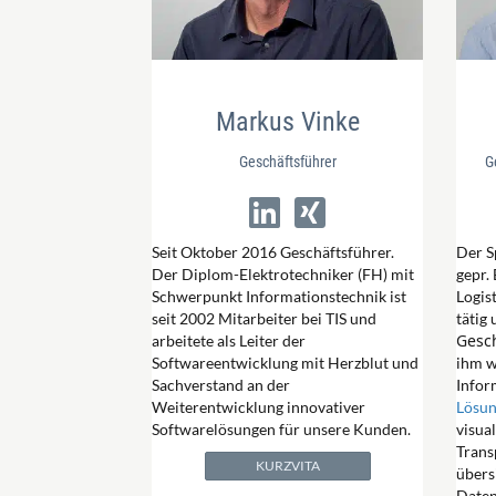
Markus Vinke
Geschäftsführer
G
Seit Oktober 2016 Geschäftsführer.
Der S
Der Diplom-Elektrotechniker (FH) mit
gepr.
Schwerpunkt Informationstechnik ist
Logis
seit 2002 Mitarbeiter bei TIS und
tätig
Gesch
arbeitete als Leiter der
Softwareentwicklung mit Herzblut und
ihm w
Sachverstand an der
Infor
Weiterentwicklung innovativer
Lösu
Softwarelösungen für unsere Kunden.
visual
Trans
KURZVITA
übers
Daten