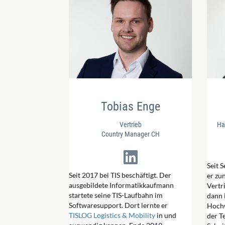
Tobias Enge
Vertrieb
Ha
Country Manager CH
Seit 
Seit 2017 bei TIS beschäftigt. Der
er zu
ausgebildete Informatikkaufmann
Vertr
startete seine TIS-Laufbahn im
dann 
Softwaresupport. Dort lernte er
Hochw
TISLOG Logistics & Mobility
in und
der T