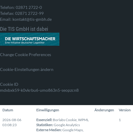
Telefon: 02871 2722-0
Telefax: 02871 2722-99
Email: kontakt@tis-gmbh.de
Die TIS GmbH ist dabei
Change Cookie Preferences
Cookie-Einstellungen ändern
Cookie ID
mdxbxk59-k0vkrbu6-umo863n5-seopzcn8
Datum
Einwilligungen
Änderungen
Version
2026-08-06
Essenziell
:
Borlabs Cookie
,
WPML
1
03:08:23
Statistiken
:
Google Analytics
Externe Medien
:
Google Maps
,