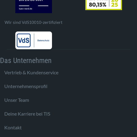
Wir sind VdS10010-zertifiziert
Das Unternehmen
Vertrieb & Kundenservice
Unternehmensprofil
Unser Team
Deine Karriere bei TIS
Kontakt