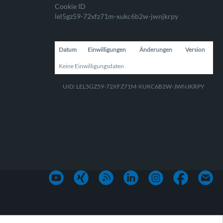
Cookie ID
lel5gz59-72xfz71m-xukc6b2w-jwnjkrpy
Datum
Einwilligungen
Änderungen
Version
Keine Einwilligungsdaten
UID: LEL5GZ59-72XFZ71M-XUKC6B2W-JWNJKRPY