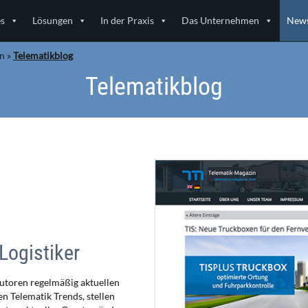
es
Lösungen
In der Praxis
Das Unternehmen
News
en
»
Telematikblog
Telematikblog
Logistiker
utoren regelmäßig aktuellen
n Telematik Trends, stellen