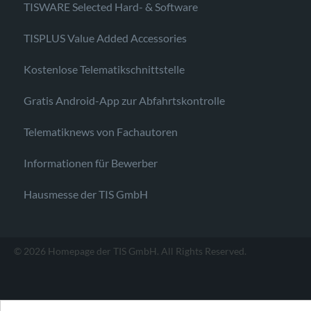
TISWARE Selected Hard- & Software
TISPLUS Value Added Accessories
Kostenlose Telematikschnittstelle
Gratis Android-App zur Abfahrtskontrolle
Telematiknews von Fachautoren
Informationen für Bewerber
Hausmesse der TIS GmbH
© 2026 Homepage der TIS GmbH. All Rights Reserved.