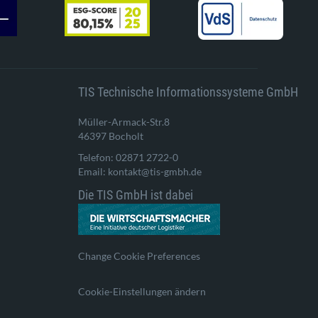
TIS Technische Informationssysteme GmbH
Müller-Armack-Str.8
46397 Bocholt
Telefon: 02871 2722-0
Email: kontakt@tis-gmbh.de
Die TIS GmbH ist dabei
Change Cookie Preferences
Cookie-Einstellungen ändern