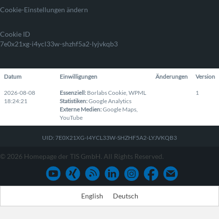
Cookie-Einstellungen ändern
Cookie ID
7e0x21xg-i4ycl33w-shzhf5a2-lyjvkqb3
Datum
Einwilligungen
Änderungen
Version
2026-08-08
Essenziell
:
Borlabs Cookie
,
WPML
1
18:24:21
Statistiken
:
Google Analytics
Externe Medien
:
Google Maps
,
YouTube
UID: 7E0X21XG-I4YCL33W-SHZHF5A2-LYJVKQB3
© 2026 Homepage der TIS GmbH. All Rights Reserved.
English
Deutsch