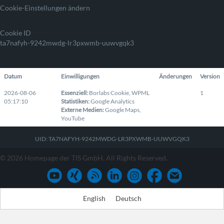
Cookie-Einstellungen ändern
Cookie ID
ta7nafyh-9242mwdg-lr3pxwmb-uuwvgqk3
Datum
Einwilligungen
Änderungen
Version
2026-08-06
Essenziell
:
Borlabs Cookie
,
WPML
1
05:17:10
Statistiken
:
Google Analytics
Externe Medien
:
Google Maps
,
YouTube
UID: TA7NAFYH-9242MWDG-LR3PXWMB-UUWVGQK3
© 2026 Homepage der TIS GmbH. All Rights Reserved.
English
Deutsch