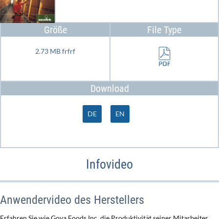
Größe
File Type
2.73 MB frfrf
Download
DE
EN
Infovideo
Anwendervideo des Herstellers
Erfahren Sie wie Goya Foods Inc. die Produktivität seiner Mitarbeiter