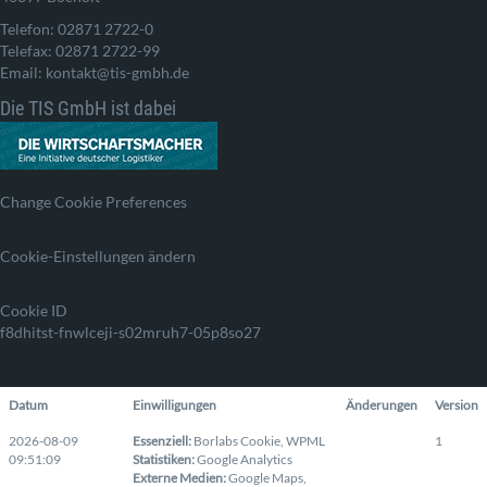
Telefon: 02871 2722-0
Telefax: 02871 2722-99
Email: kontakt@tis-gmbh.de
Die TIS GmbH ist dabei
Change Cookie Preferences
Cookie-Einstellungen ändern
Cookie ID
f8dhitst-fnwlceji-s02mruh7-05p8so27
Datum
Einwilligungen
Änderungen
Version
2026-08-09
Essenziell
:
Borlabs Cookie
,
WPML
1
09:51:09
Statistiken
:
Google Analytics
Externe Medien
:
Google Maps
,