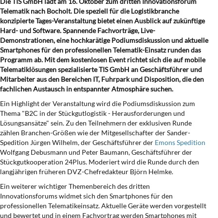
Die TIS GmbH lädt am 16. Oktober zum dritten Innovationsforum
Telematik nach Bocholt. Die speziell für die Logistikbranche
konzipierte Tages-Veranstaltung bietet einen Ausblick auf zukünftige
Hard- und Software. Spannende Fachvorträge, Live-
Demonstrationen, eine hochkarätige Podiumsdiskussion und aktuelle
Smartphones für den professionellen Telematik-Einsatz runden das
Programm ab. Mit dem kostenlosen Event richtet sich die auf mobile
Telematiklösungen spezialisierte TIS GmbH an Geschäftsführer und
Mitarbeiter aus den Bereichen IT, Fuhrpark und Disposition, die den
fachlichen Austausch in entspannter Atmosphäre suchen.
Ein Highlight der Veranstaltung wird die Podiumsdiskussion zum
Thema "B2C in der Stückgutlogistik - Herausforderungen und
Lösungsansätze" sein. Zu den Teilnehmern der exklusiven Runde
zählen Branchen-Größen wie der Mitgesellschafter der Sander-
Spedition Jürgen Wilhelm, der Geschäftsführer der
Emons Spedition
Wolfgang Debusmann und Peter Baumann, Geschäftsführer der
Stückgutkooperation 24Plus. Moderiert wird die Runde durch den
langjährigen früheren DVZ-Chefredakteur Björn Helmke.
Ein weiterer wichtiger Themenbereich des dritten
Innovationsforums widmet sich den Smartphones für den
professionellen Telematikeinsatz. Aktuelle Geräte werden vorgestellt
und bewertet und in einem Fachvortrag werden Smartphones mit