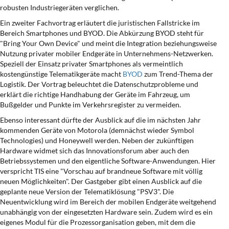
robusten Industriegeräten verglichen.
Ein zweiter Fachvortrag erläutert die juristischen Fallstricke im
Bereich Smartphones und
BYOD
. Die Abkürzung BYOD steht für
"Bring Your Own Device" und meint die Integration beziehungsweise
Nutzung privater mobiler Endgeräte in Unternehmens-Netzwerken.
Speziell der Einsatz privater Smartphones als vermeintlich
kostengünstige Telematikgeräte macht
BYOD
zum Trend-Thema der
Logistik. Der Vortrag beleuchtet die Datenschutzprobleme und
erklärt die richtige Handhabung der Geräte im Fahrzeug, um
Bußgelder und Punkte im Verkehrsregister zu vermeiden.
Ebenso interessant dürfte der Ausblick auf die im nächsten Jahr
kommenden Geräte von Motorola (demnächst wieder Symbol
Technologies) und Honeywell werden. Neben der zukünftigen
Hardware widmet sich das Innovationsforum aber auch den
Betriebssystemen und den eigentliche Software-Anwendungen. Hier
verspricht TIS eine "Vorschau auf brandneue Software mit völlig
neuen Möglichkeiten". Der Gastgeber gibt einen Ausblick auf die
geplante neue Version der
Telematiklösung "PSV3"
. Die
Neuentwicklung wird im Bereich der mobilen Endgeräte weitgehend
unabhängig von der eingesetzten Hardware sein. Zudem wird es ein
eigenes Modul für die Prozessorganisation geben, mit dem die