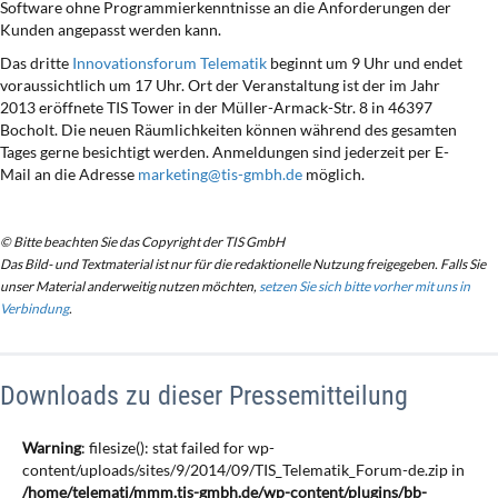
Software ohne Programmierkenntnisse an die Anforderungen der
Kunden angepasst werden kann.
Das dritte
Innovationsforum Telematik
beginnt um 9 Uhr und endet
voraussichtlich um 17 Uhr. Ort der Veranstaltung ist der im Jahr
2013 eröffnete TIS Tower in der Müller-Armack-Str. 8 in 46397
Bocholt. Die neuen Räumlichkeiten können während des gesamten
Tages gerne besichtigt werden. Anmeldungen sind jederzeit per E-
Mail an die Adresse
marketing@tis-gmbh.de
möglich.
© Bitte beachten Sie das Copyright der TIS GmbH
Das Bild- und Textmaterial ist nur für die redaktionelle Nutzung freigegeben. Falls Sie
unser Material anderweitig nutzen möchten,
setzen Sie sich bitte vorher mit uns in
Verbindung
.
Downloads zu dieser Pressemitteilung
Warning
: filesize(): stat failed for wp-
content/uploads/sites/9/2014/09/TIS_Telematik_Forum-de.zip in
/home/telemati/mmm.tis-gmbh.de/wp-content/plugins/bb-