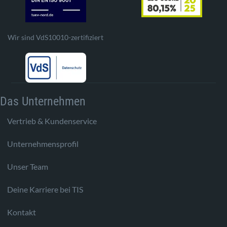
Wir sind VdS10010-zertifiziert
Das Unternehmen
Vertrieb & Kundenservice
Unternehmensprofil
Unser Team
Deine Karriere bei TIS
Kontakt