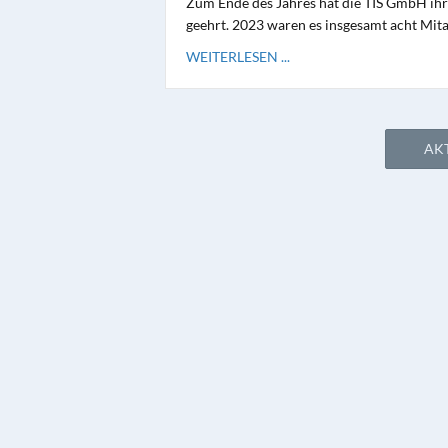
Zum Ende des Jahres hat die TIS GmbH ihr
geehrt. 2023 waren es insgesamt acht Mita
WEITERLESEN ...
AK