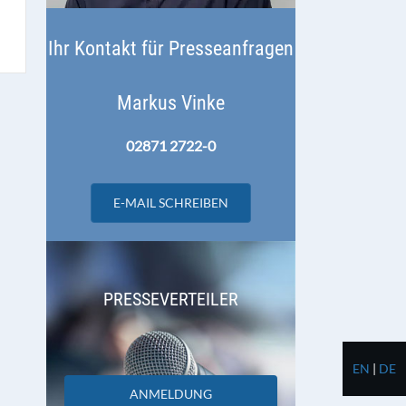
Ihr Kontakt für Presseanfragen
Markus Vinke
02871 2722-0
E-MAIL SCHREIBEN
PRESSEVERTEILER
EN
|
DE
ANMELDUNG