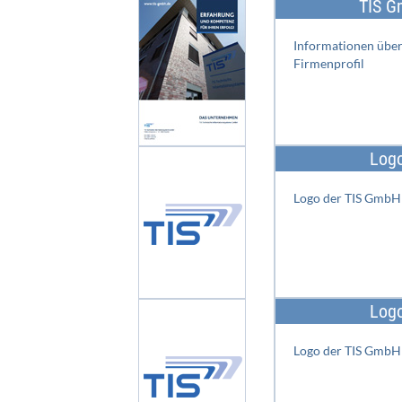
TIS G
Informationen übe
Firmenprofil
Logo
Logo der TIS GmbH 
Logo
Logo der TIS GmbH