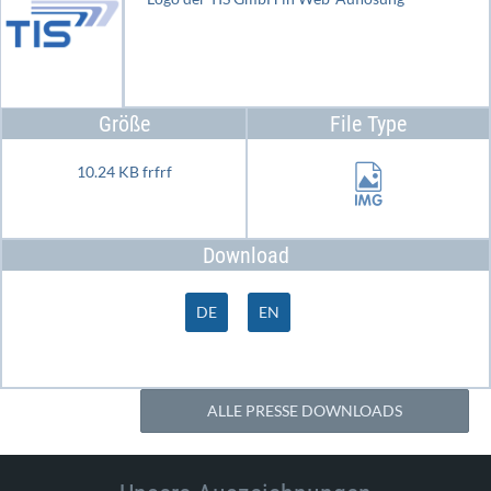
Größe
File Type
10.24 KB frfrf
Download
DE
EN
ALLE PRESSE DOWNLOADS