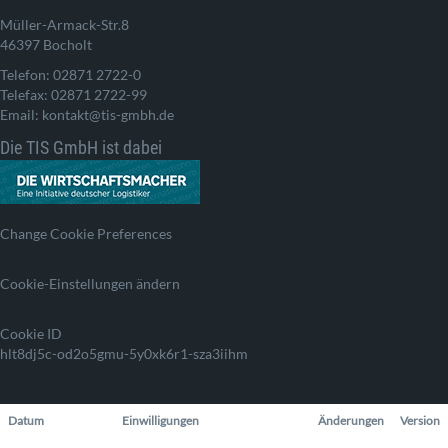
Müller-Armack-Str.8
46397 Bocholt
Telefon: 02871 2722-0
Telefax: 02871 2722-99
Email: kontakt@tis-gmbh.de
Die TIS GmbH ist dabei
Change Cookie Preferences
Cookie-Einstellungen ändern
Cookie ID
hlt8dj5c-od2o5gmu-5y0xk6r1-sza3iihm
Datum
Einwilligungen
Änderungen
Version