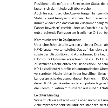
Positionen, die gefahrene Strecke, der Status der
lassen sich damit jederzeit überwachen.
Auch für nachträgliche Auswertungen bringen di
Statistik- und Analysefunktionen. Damit lassen 
immer wieder vor, dass wir im Zusammenhang mit
Fahrer beweisen“, erzählt Jänecke. Durch die aufge
entsprechende Fahrzeug am fraglichen Ort vorbei
Kommunizieren in 26 Sprachen
Über eine Schnittstelle werden viele der Daten ab
KP-Dispatch weitergeleitet. Das auf Navision b
sowie der Disposition und Abrechnung. Die tägli
PTV Route Optimiser errechnet und via TISLOG an 
Zusätzliche Nachrichten der Disposition und sämt
KP-Logistik nutzt hierfür ein automatisches Über
versendeten Nachrichten in der jeweiligen Sprach
Landessprache des zugeordneten Fahrers in TISLOG
denen KP-Logistik unter anderem polnisch, griechi
die Kommunikation mit unseren aus rund 10 Nati
Leichter Einstieg
Wesentlich vereinfacht wurde aber auch das Eina
Arbeitsprozesse sehr strukturiert, standardisier