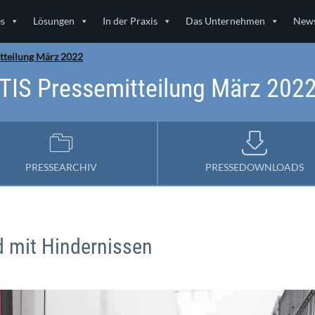
es
Lösungen
In der Praxis
Das Unternehmen
News
tteilung März 2022
TIS Pressemitteilung März 202
PRESSEARCHIV
PRESSEDOWNLOADS
d mit Hindernissen