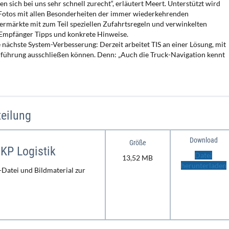
n sich bei uns sehr schnell zurecht“, erläutert Meert. Unterstützt wird
n Fotos mit allen Besonderheiten der immer wiederkehrenden
permärkte mit zum Teil speziellen Zufahrtsregeln und verwinkelten
Empfänger Tipps und konkrete Hinweise.
e nächste System-Verbesserung: Derzeit arbeitet TIS an einer Lösung, mit
lführung ausschließen können. Denn: „Auch die Truck-Navigation kennt
eilung
Download
Größe
 KP Logistik
Datei
13,52 MB
herunterladen
-Datei und Bildmaterial zur