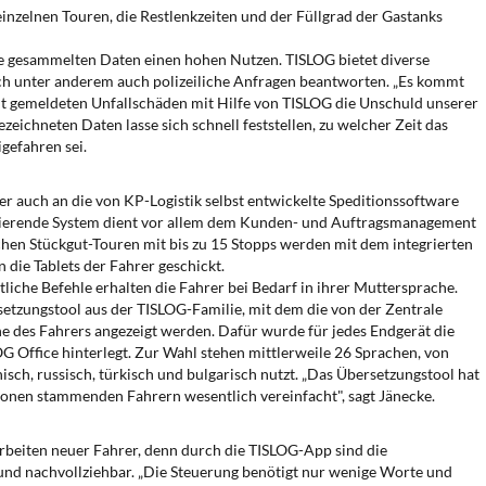
 einzelnen Touren, die Restlenkzeiten und der Füllgrad der Gastanks
e gesammelten Daten einen hohen Nutzen. TISLOG bietet diverse
sich unter anderem auch polizeiliche Anfragen beantworten. „Es kommt
 gemeldeten Unfallschäden mit Hilfe von TISLOG die Unschuld unserer
zeichneten Daten lasse sich schnell feststellen, zu welcher Zeit das
gefahren sei.
er auch an die von KP-Logistik selbst entwickelte Speditionssoftware
asierende System dient vor allem dem Kunden- und Auftragsmanagement
chen Stückgut-Touren mit bis zu 15 Stopps werden mit dem integrierten
die Tablets der Fahrer geschickt.
liche Befehle erhalten die Fahrer bei Bedarf in ihrer Muttersprache.
setzungstool aus der TISLOG-Familie, mit dem die von der Zentrale
e des Fahrers angezeigt werden. Dafür wurde für jedes Endgerät die
 Office hinterlegt. Zur Wahl stehen mittlerweile 26 Sprachen, von
sch, russisch, türkisch und bulgarisch nutzt. „Das Übersetzungstool hat
onen stammenden Fahrern wesentlich vereinfacht", sagt Jänecke.
rbeiten neuer Fahrer, denn durch die TISLOG-App sind die
t und nachvollziehbar. „Die Steuerung benötigt nur wenige Worte und