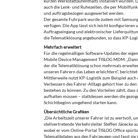
kurzen Werkstattaufenthalts installiert wurden
auch die Lenk- und Ruhezeiten, die per Mobilfunk
und auftragsbezogen ausgewertet werden.
Der gesamte Fuhrpark wurde zudem mit Samsung Ta
verfügen. Die App lässt sich leicht konfigurieren 
Auftragseingang und elektronischer Lieferquittu
die Telematiklösung angebunden, so dass KP-Logis
Mehrfach erweitert
Für die regelmäßigen Software-Updates der eigene
Mobile Device Management TISLOG MDM. „Damit las
der die Telematiklösung schon mehrmals erweiter
unseren Fahrern das Leben erleichtern“, berichtet 
Mittlerweile nutzt KP-Logistik zum Beispiel auch
Verbessern des Fahrer-Alltags gehört hier zu de
bestehen zu können. Zu den Vorteilen zählt, dass 
aufhalten müssen – stattdessen werden die gezogen
Schichtbeginn umgehend starten kann.
Übersichtliche Grafiken
„Die Arbeitszeit unserer Fahrer ist zu wertvoll, u
stellvertretende Verkehrsleiter Steffen Jänecke a
wobei er vom Online-Portal TISLOG Office spürba
Telematikdaten aus den Fahrzeugen und fasst sie 