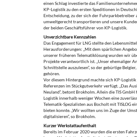
einen Schlag investierte das Familienunternehm
KP-Logistik zu den ersten Speditionen in Deutschl
Entscheidung, zu der sich der Fuhrparkbetreiber 
umweltgerecht transportieren und unsere Kunden 
der beiden Geschäftsführer von KP-Logistik.
Unverzichtbare Kennzahlen
Das Engagement für LNG stellte den Lebensmittel
Herausforderungen: „Mit dem spärlichen Angebot 
unserer früheren Telematiklösung wurden wir über
Projekte verantwortlich ist. „Unser ehemaliger A
Schnittstelle auszulesen“, so der gebürtige Belgi
gehören.
Vor diesem Hintergrund machte sich KP-Logistik 
Referenzen im Stückgutverkehr verfügt. „Das Au
Neuland“, betont Brokholm. Allein die TIS GmbH 
Logistik innerhalb weniger Wochen eine zuverläss
Telematik-Spezialisten aus Bocholt mit TISLOG e
bieten konnte. „Wir wollten uns im Zuge der Ums
digitalisieren“, so Brokholm.
Kurzer Werkstattaufenthalt
Bereits im Februar 2020 wurden die ersten Fahrz