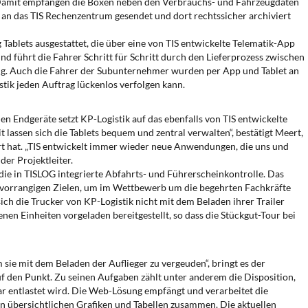
. Damit empfangen die Boxen neben den Verbrauchs- und Fahrzeugdaten
 an das TIS Rechenzentrum gesendet und dort rechtssicher archiviert
blets ausgestattet, die über eine von TIS entwickelte Telematik-App
und führt die Fahrer Schritt für Schritt durch den Lieferprozess zwischen
ng. Auch die Fahrer der Subunternehmer wurden per App und Tablet an
tik jeden Auftrag lückenlos verfolgen kann.
n Endgeräte setzt KP-Logistik auf das ebenfalls von TIS entwickelte
sen sich die Tablets bequem und zentral verwalten“, bestätigt Meert,
t hat. „TIS entwickelt immer wieder neue Anwendungen, die uns und
der Projektleiter.
 die in TISLOG integrierte Abfahrts- und Führerscheinkontrolle. Das
n vorrangigen Zielen, um im Wettbewerb um die begehrten Fachkräfte
sich die Trucker von KP-Logistik nicht mit dem Beladen ihrer Trailer
en Einheiten vorgeladen bereitgestellt, so dass die Stückgut-Tour bei
m sie mit dem Beladen der Auflieger zu vergeuden“, bringt es der
uf den Punkt. Zu seinen Aufgaben zählt unter anderem die Disposition,
r entlastet wird. Die Web-Lösung empfängt und verarbeitet die
in übersichtlichen Grafiken und Tabellen zusammen. Die aktuellen