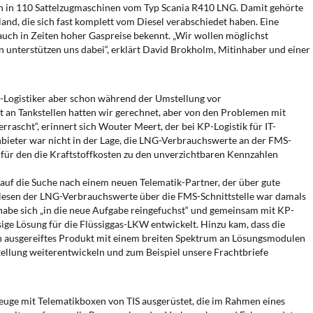
en in 110 Sattelzugmaschinen vom Typ Scania R410 LNG. Damit gehörte
and, die sich fast komplett vom Diesel verabschiedet haben. Eine
auch in Zeiten hoher Gaspreise bekennt. „Wir wollen möglichst
unterstützen uns dabei“, erklärt David Brokholm, Mitinhaber und einer
-Logistiker aber schon während der Umstellung vor
an Tankstellen hatten wir gerechnet, aber von den Problemen mit
rascht“, erinnert sich Wouter Meert, der bei KP-Logistik für IT-
nbieter war nicht in der Lage, die LNG-Verbrauchswerte an der FMS-
er, für den die Kraftstoffkosten zu den unverzichtbaren Kennzahlen
auf die Suche nach einem neuen Telematik-Partner, der über gute
slesen der LNG-Verbrauchswerte über die FMS-Schnittstelle war damals
habe sich „in die neue Aufgabe reingefuchst“ und gemeinsam mit KP-
ige Lösung für die Flüssiggas-LKW entwickelt. Hinzu kam, dass die
in ausgereiftes Produkt mit einem breiten Spektrum an Lösungsmodulen
tellung weiterentwickeln und zum Beispiel unsere Frachtbriefe
euge mit Telematikboxen von TIS ausgerüstet, die im Rahmen eines