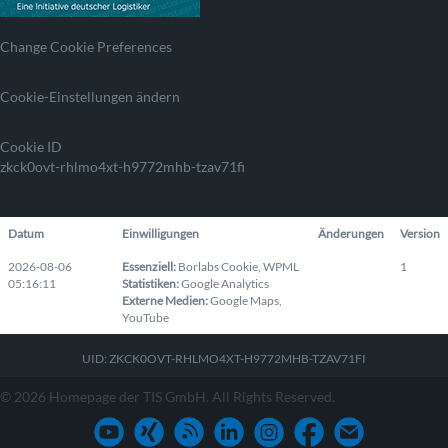
Change Cookie Preferences
Cookie-Einstellungen ändern
Cookie ID
zkck0ovt-rhlmo4xt-h9772mhb-tzav71fi
Datum
Einwilligungen
Änderungen
Version
2026-08-06
Essenziell
:
Borlabs Cookie
,
WPML
1
05:16:11
Statistiken
:
Google Analytics
Externe Medien
:
Google Maps
,
YouTube
UID: ZKCK0OVT-RHLMO4XT-H9772MHB-TZAV71FI
© 2026 Homepage der TIS GmbH. All Rights Reserved.