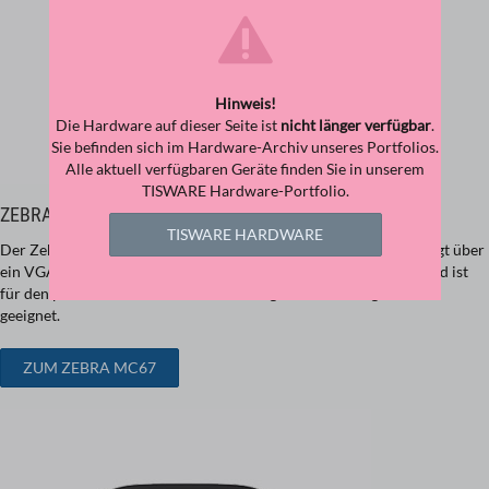
Hinweis!
Die Hardware auf dieser Seite ist
nicht länger verfügbar
.
Sie befinden sich im Hardware-Archiv unseres Portfolios.
Alle aktuell verfügbaren Geräte finden Sie in unserem
TISWARE Hardware-Portfolio.
ZEBRA MC67
TISWARE HARDWARE
Der Zebra MC67 ist äußerst robust (IP67) und per­formant, verfügt über
ein VGA-Touch-Dis­play (3,5 Zoll), eine leistungsfähige Kamera und ist
für den professionellen Einsatz im Stückgut- und Ladungsverkehr
geeignet.
ZUM ZEBRA MC67