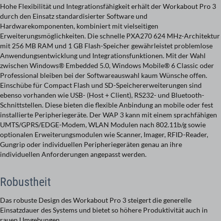
Hohe Flexibilität und Integrationsfähigkeit erhält der Workabout Pro 3
durch den Einsatz standardisierter Software und
Hardwarekomponenten, kombiniert mit vielseitigen
Erweiterungsmöglichkeiten. Die schnelle PXA270 624 MHz-Architektur
mit 256 MB RAM und 1 GB Flash-Speicher gewährleistet problemlose
Anwendungsentwicklung und Integrationsfunktionen. Mit der Wahl
zwischen Windows® Embedded 5.0, Windows Mobile® 6 Classic oder
Professional bleiben bei der Softwareaus­wahl kaum Wünsche offen.
Einschübe für Compact Flash und SD-Speichererweiterungen sind
ebenso vorhanden wie USB- (Host + Client), RS232- und Bluetooth-
Schnittstellen. Diese bieten die flexible Anbindung an mobile oder fest
installierte Peripheriegeräte. Der WAP 3 kann mit einem sprachfähigen
UMTS/GPRS/EDGE-Modem, WLAN Modulen nach 802.11b/g sowie
optionalen Erweiterungsmodulen wie Scanner, Imager, RFID-Reader,
Gungrip oder individuellen Peripheriegeräten genau an ihre
individuellen Anforderungen angepasst werden.
Robustheit
Das robuste Design des Workabout Pro 3 steigert die generelle
Einsatzdauer des Systems und bietet so höhere Produktivität auch in
rauen Umgebungen.