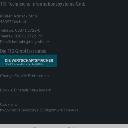
TIS Technische Informationssysteme GmbH
Müller-Armack-Str.8
46397 Bocholt
Telefon: 02871 2722-0
Telefax: 02871 2722-99
Email: kontakt@tis-gmbh.de
Die TIS GmbH ist dabei
Change Cookie Preferences
Cookie-Einstellungen ändern
Cookie ID
hwywm89s-hvwz1fyk-55dbgxmw-k7phvuys