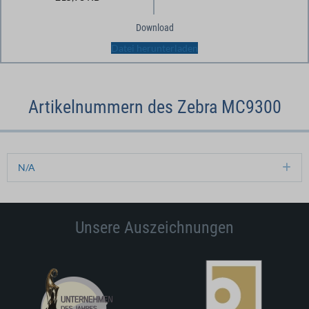
Download
Datei herunterladen
Artikelnummern des Zebra MC9300
N/A
Ex
Unsere Auszeichnungen