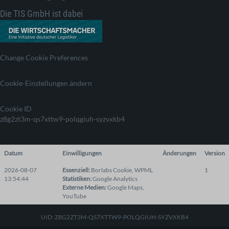
Die TIS GmbH ist dabei
Change Cookie Preferences
Cookie-Einstellungen ändern
Cookie ID
z8g2zt3m-qs7xttw9-polqgiuh-syzvxkb4
Datum
Einwilligungen
Änderungen
Version
2026-08-07
Essenziell
:
Borlabs Cookie
,
WPML
1
13:54:44
Statistiken
:
Google Analytics
Externe Medien
:
Google Maps
,
YouTube
UID: Z8G2ZT3M-QS7XTTW9-POLQGIUH-SYZVXKB4