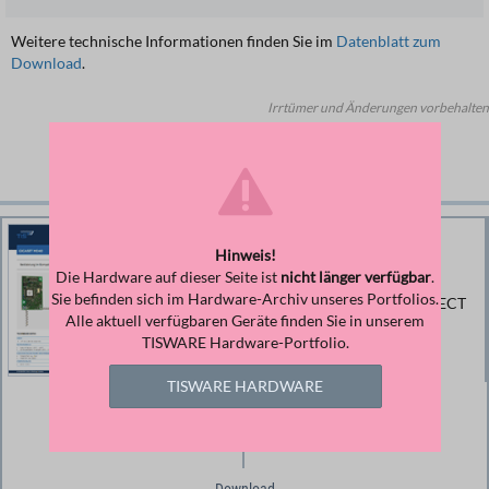
Weitere technische Informationen finden Sie im
Datenblatt zum
Download
.
Irrtümer und Änderungen vorbehalten
Downloads zu diesem Produkt
Hinweis!
Datenblatt Gigaset MD40
Die Hardware auf dieser Seite ist
nicht länger verfügbar
.
Sie befinden sich im Hardware-Archiv unseres Portfolios.
Produktinformation und technische Daten DECT
Alle aktuell verfügbaren Geräte finden Sie in unserem
Modul Gigaset MD40 (Dokument druckt
TISWARE Hardware-Portfolio.
farbsparend)
TISWARE HARDWARE
Größe
166,98 KB
Download