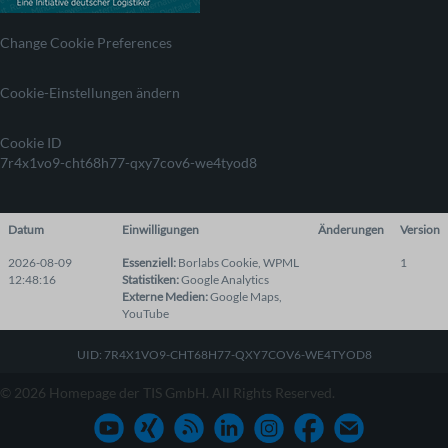
Change Cookie Preferences
Cookie-Einstellungen ändern
Cookie ID
7r4x1vo9-cht68h77-qxy7cov6-we4tyod8
Datum
Einwilligungen
Änderungen
Version
2026-08-09
Essenziell
:
Borlabs Cookie
,
WPML
1
12:48:16
Statistiken
:
Google Analytics
Externe Medien
:
Google Maps
,
YouTube
UID: 7R4X1VO9-CHT68H77-QXY7COV6-WE4TYOD8
© 2026 Homepage der TIS GmbH. All Rights Reserved.