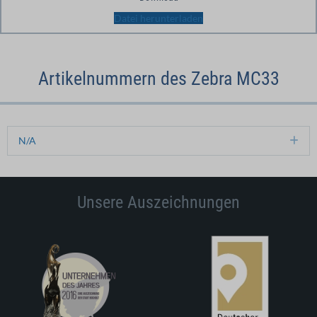
Datei herunterladen
Artikelnummern des Zebra MC33
N/A
Ex
Unsere Auszeichnungen