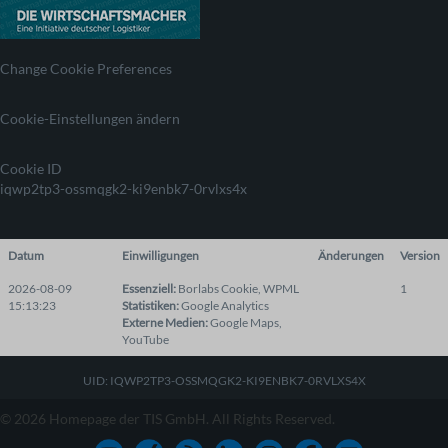
Change Cookie Preferences
Cookie-Einstellungen ändern
Cookie ID
iqwp2tp3-ossmqgk2-ki9enbk7-0rvlxs4x
Datum
Einwilligungen
Änderungen
Version
2026-08-09
Essenziell
:
Borlabs Cookie
,
WPML
1
15:13:23
Statistiken
:
Google Analytics
Externe Medien
:
Google Maps
,
YouTube
UID: IQWP2TP3-OSSMQGK2-KI9ENBK7-0RVLXS4X
© 2026 Homepage der TIS GmbH. All Rights Reserved.