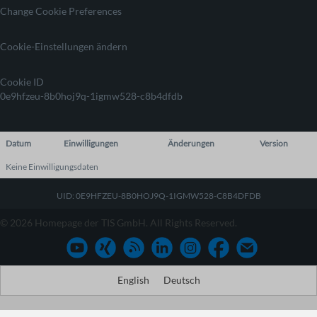
Change Cookie Preferences
Cookie-Einstellungen ändern
Cookie ID
0e9hfzeu-8b0hoj9q-1igmw528-c8b4dfdb
Datum
Einwilligungen
Änderungen
Version
Keine Einwilligungsdaten
UID: 0E9HFZEU-8B0HOJ9Q-1IGMW528-C8B4DFDB
© 2026 Homepage der TIS GmbH. All Rights Reserved.
English
Deutsch