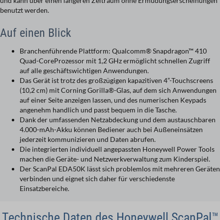
und kann über einen längeren Zeitraum ohne Ermüdungserscheinungen
benutzt werden.
Auf einen Blick
Branchenführende Plattform: Qualcomm® Snapdragon™ 410
Quad-CoreProzessor mit 1,2 GHz ermöglicht schnellen Zugriff
auf alle geschäftswichtigen Anwendungen.
Das Gerät ist trotz des großzügigen kapazitiven 4”-Touchscreens
(10,2 cm) mit Corning Gorilla®-Glas, auf dem sich Anwendungen
auf einer Seite anzeigen lassen, und des numerischen Keypads
angenehm handlich und passt bequem in die Tasche.
Dank der umfassenden Netzabdeckung und dem austauschbaren
4.000-mAh-Akku können Bediener auch bei Außeneinsätzen
jederzeit kommunizieren und Daten abrufen.
Die integrierten individuell angepassten Honeywell Power Tools
machen die Geräte- und Netzwerkverwaltung zum Kinderspiel.
Der ScanPal EDA50K lässt sich problemlos mit mehreren Geräten
verbinden und eignet sich daher für verschiedenste
Einsatzbereiche.
Technische Daten des Honeywell ScanPal™