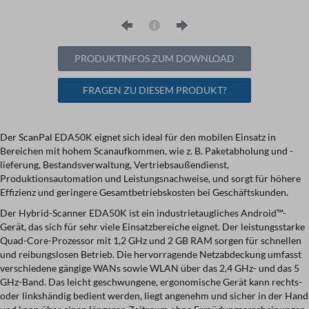
PRODUKTINFOS ZUM DOWNLOAD
FRAGEN ZU DIESEM PRODUKT?
Der ScanPal EDA50K eignet sich ideal für den mobilen Einsatz in
Bereichen mit hohem Scanaufkommen, wie z. B. Paketabholung und -
lieferung, Bestandsverwaltung, Vertriebsaußendienst,
Produktionsautomation und Leistungsnachweise, und sorgt für höhere
Effizienz und geringere Gesamtbetriebskosten bei Geschäftskunden.
Der Hybrid-Scanner EDA50K ist ein industrietaugliches Android™-
Gerät, das sich für sehr viele Einsatzbereiche eignet. Der leistungsstarke
Quad-Core-Prozessor mit 1,2 GHz und 2 GB RAM sorgen für schnellen
und reibungslosen Betrieb. Die hervorragende Netzabdeckung umfasst
verschiedene gängige WANs sowie WLAN über das 2,4 GHz- und das 5
GHz-Band. Das leicht geschwungene, ergonomische Gerät kann rechts-
oder linkshändig bedient werden, liegt angenehm und sicher in der Hand