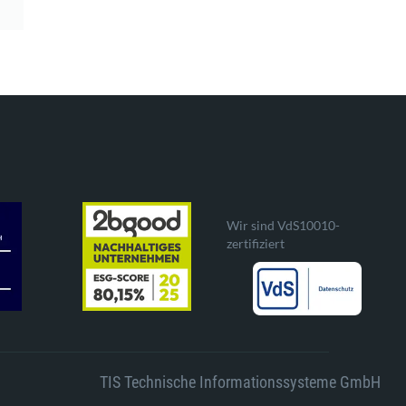
Wir sind VdS10010-
zertifiziert
TIS Technische Informationssysteme GmbH