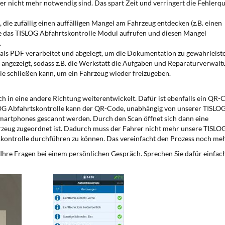
r nicht mehr notwendig sind. Das spart Zeit und verringert die Fehlerq
e zufällig einen auffälligen Mangel am Fahrzeug entdecken (z.B. einen
se das TISLOG Abfahrtskontrolle Modul aufrufen und diesen Mangel
.
als PDF verarbeitet und abgelegt, um die Dokumentation zu gewährleist
 angezeigt, sodass z.B. die Werkstatt die Aufgaben und Reparaturverwalt
e schließen kann, um ein Fahrzeug wieder freizugeben.
in eine andere Richtung weiterentwickelt. Dafür ist ebenfalls ein QR-
OG Abfahrtskontrolle kann der QR-Code, unabhängig von unserer TISLO
martphones gescannt werden. Durch den Scan öffnet sich dann eine
ahrzeug zugeordnet ist. Dadurch muss der Fahrer nicht mehr unsere TISLO
kontrolle durchführen zu können. Das vereinfacht den Prozess noch meh
hre Fragen bei einem persönlichen Gespräch. Sprechen Sie dafür einfac