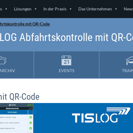
es
Lösungen
In der Praxis
Das Unternehmen
News
hrtskontrolle mit QR-Code
LOG Abfahrtskontrolle mit QR-
ARCHIV
EVENTS
TRAI
mit QR-Code