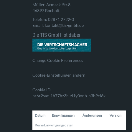
Müller-Armack-Str.8
46397 Bocholt
Telefon: 02871 2722-0
Email: kontakt@tis-gmbh.de
Die TIS GmbH ist dabei
Change Cookie Preferences
Cookie-Einstellungen ändern
Cookie ID
hr6r2sac-1b77hz3h-zl1y0onb-n3b9cl6x
Datum
Einwilligungen
Änderungen
Version
Keine Einwilligungsdaten