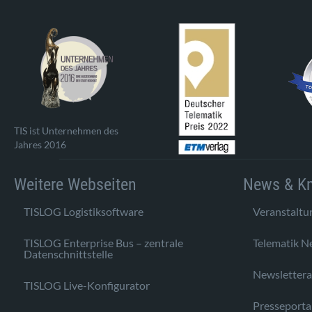
TIS ist Unternehmen des
Jahres 2016
Weitere Webseiten
News & K
TISLOG Logistiksoftware
Veranstaltu
TISLOG Enterprise Bus – zentrale
Telematik N
Datenschnittstelle
Newsletter
TISLOG Live-Konfigurator
Presseporta