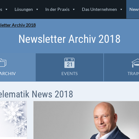
es
Lösungen
In der Praxis
Das Unternehmen
News
etter Archiv 2018
Newsletter Archiv 2018
ARCHIV
EVENTS
TRAI
elematik News 2018