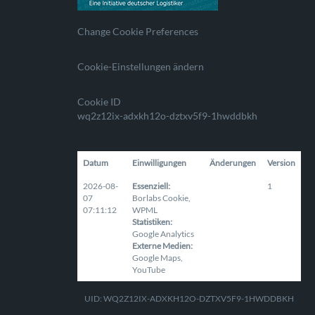
Change Cookie Preferences
Cookie-Einstellungen ändern
Cookie ID
wq2z12ix-adxkh12o-dztxv5f9-1hwddbkh
Datum
Einwilligungen
Änderungen
Version
2026-08-
Essenziell
:
1
07
Borlabs Cookie
,
07:11:12
WPML
Statistiken
:
Google Analytics
Externe Medien
:
Google Maps
,
YouTube
UID: WQ2Z12IX-ADXKH12O-DZTXV5F9-1HWDDBKH