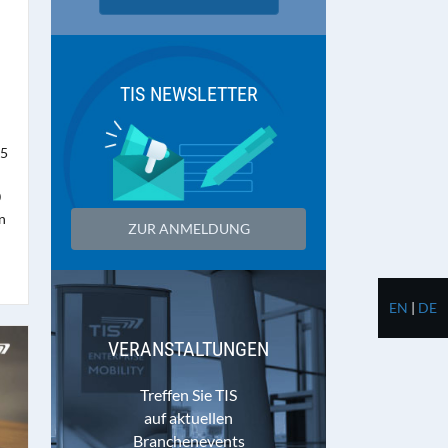
TIS NEWSLETTER
65
0
n
ZUR ANMELDUNG
EN
|
DE
VERANSTALTUNGEN
Treffen Sie TIS
auf aktuellen
Branchenevents