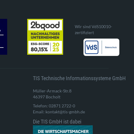
Wir sind VdS10010-
zertifiziert
TIS Technische Informationssysteme GmbH
Müller-Armack-Str.8
46397 Bocholt
Telefon: 02871 2722-0
Email: kontakt@tis-gmbh.de
Die TIS GmbH ist dabei