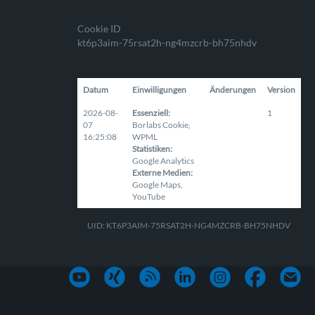
Cookie ID
kt6p3aim-75rsat2h-ng4mzcrb-bh75nhdv
Datum
Einwilligungen
Änderungen
Version
2026-08-
Essenziell
:
1
07
Borlabs Cookie
,
16:25:08
WPML
Statistiken
:
Google Analytics
Externe Medien
:
Google Maps
,
YouTube
UID: KT6P3AIM-75RSAT2H-NG4MZCRB-BH75NHDV