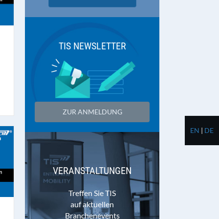
TIS NEWSLETTER
ZUR ANMELDUNG
EN
|
DE
VERANSTALTUNGEN
Treffen Sie TIS
auf aktuellen
Branchenevents