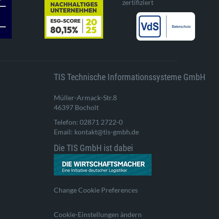
zertifiziert
TIS Technische Informationssysteme GmbH
Müller-Armack-Str.8
46397 Bocholt
Telefon: 02871 2722-0
Email: kontakt@tis-gmbh.de
Die TIS GmbH ist dabei
Change Cookie Preferences
Cookie-Einstellungen ändern