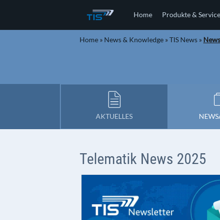
Home
Produkte & Servic
Home
»
News & Knowledge
»
TIS News
»
News
AKTUELLES
NEWS
Telematik News 2025