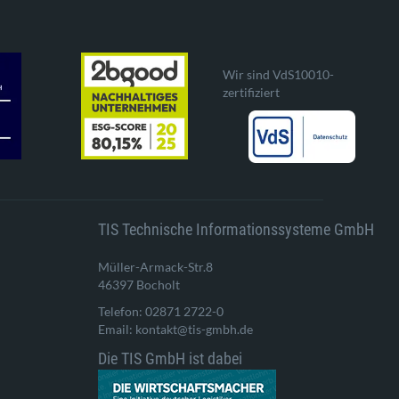
Wir sind VdS10010-
zertifiziert
TIS Technische Informationssysteme GmbH
Müller-Armack-Str.8
46397 Bocholt
Telefon: 02871 2722-0
Email: kontakt@tis-gmbh.de
Die TIS GmbH ist dabei