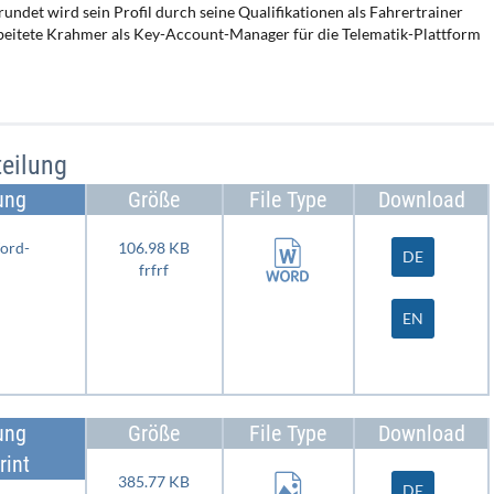
rundet wird sein Profil durch seine Qualifikationen als Fahrertrainer
rbeitete Krahmer als Key-Account-Manager für die Telematik-Plattform
eilung
ung
Größe
File Type
Download
Word-
106.98 KB
DE
frfrf
EN
ung
Größe
File Type
Download
rint
385.77 KB
DE