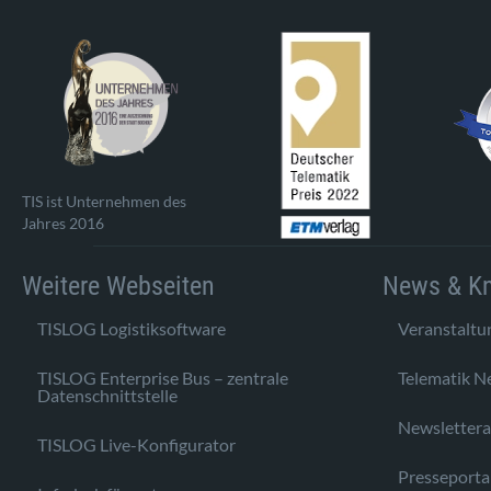
TIS ist Unternehmen des
Jahres 2016
Weitere Webseiten
News & K
TISLOG Logistiksoftware
Veranstaltu
TISLOG Enterprise Bus – zentrale
Telematik N
Datenschnittstelle
Newsletter
TISLOG Live-Konfigurator
Presseporta