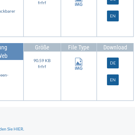
frfrf
uckbarer
EN
ung
Größe
File Type
Download
Web
90.59 KB
DE
frfrf
reen-
EN
den Sie HIER.