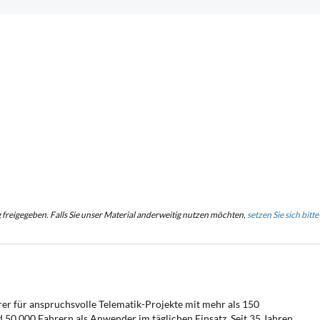
g freigegeben. Falls Sie unser Material anderweitig nutzen möchten,
setzen Sie sich bitte
hrer für anspruchsvolle Telematik-Projekte mit mehr als 150
0.000 Fahrern als Anwender im täglichen Einsatz. Seit 35 Jahren