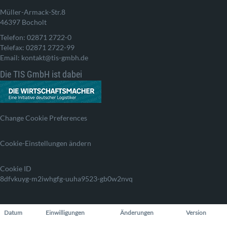
Müller-Armack-Str.8
46397 Bocholt
Telefon: 02871 2722-0
Telefax: 02871 2722-99
Email: kontakt@tis-gmbh.de
Die TIS GmbH ist dabei
Change Cookie Preferences
Cookie-Einstellungen ändern
Cookie ID
8dfvkuyg-m2iwhgfg-uuha9523-gb0w2nvq
Datum
Einwilligungen
Änderungen
Version