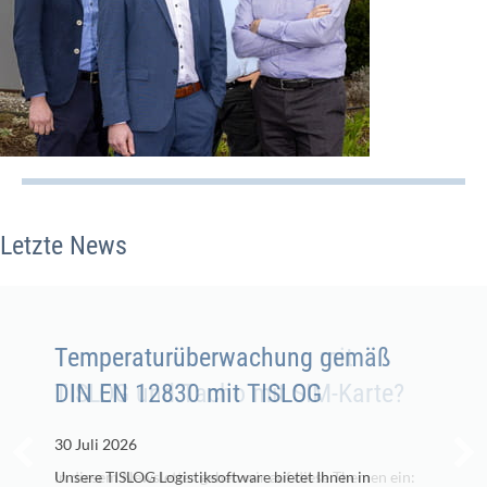
Letzte News
Temperaturüberwachung mit
Temperaturüberwachung gemäß
TISLOG und Tacho mit SIM-Karte?
DIN EN 12830 mit TISLOG
30 Juli 2026
30 Juli 2026
In diesem Newsletter gehen wir auf diese Themen ein:
Unsere TISLOG Logistiksoftware bietet Ihnen in