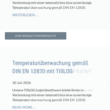
Temperaturüberwachung mit TISLOG und Tacho mit
Verbindung mit einer telematicbox eine zuverlässige
SIM-Karte?
Temperaturüberwachung gemäß DIN EN 12830.
WEITERLESEN ...
WEITERLESEN ...
ZUR NEWSLETTERÜBERSICHT
Temperaturüberwachung mit
Temperaturüberwachung gemäß
TISLOG und Tacho mit SIM-Karte?
DIN EN 12830 mit TISLOG
30 Juli 2026
30 Juli 2026
In diesem Newsletter gehen wir auf diese Themen ein:
Unsere TISLOG Logistiksoftware bietet Ihnen in
Temperaturüberwachung mit TISLOG und Tacho mit
Verbindung mit einer telematicbox eine zuverlässige
SIM-Karte?
Temperaturüberwachung gemäß DIN EN 12830.
READ MORE ...
READ MORE ...