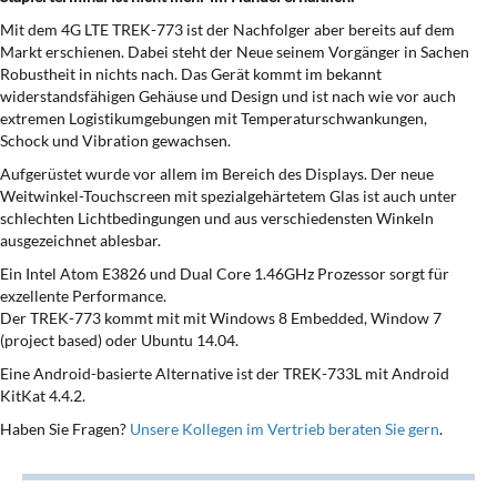
Mit dem 4G LTE TREK-773 ist der Nachfolger aber bereits auf dem
Markt erschienen. Dabei steht der Neue seinem Vorgänger in Sachen
Robustheit in nichts nach. Das Gerät kommt im bekannt
widerstandsfähigen Gehäuse und Design und ist nach wie vor auch
extremen Logistikumgebungen mit Temperaturschwankungen,
Schock und Vibration gewachsen.
Aufgerüstet wurde vor allem im Bereich des Displays. Der neue
Weitwinkel-Touchscreen mit spezialgehärtetem Glas ist auch unter
schlechten Lichtbedingungen und aus verschiedensten Winkeln
ausgezeichnet ablesbar.
Ein Intel Atom E3826 und Dual Core 1.46GHz Prozessor sorgt für
exzellente Performance.
Der TREK-773 kommt mit mit Windows 8 Embedded, Window 7
(project based) oder Ubuntu 14.04.
Eine Android-basierte Alternative ist der TREK-733L mit Android
KitKat 4.4.2.
Haben Sie Fragen?
Unsere Kollegen im Vertrieb beraten Sie gern
.