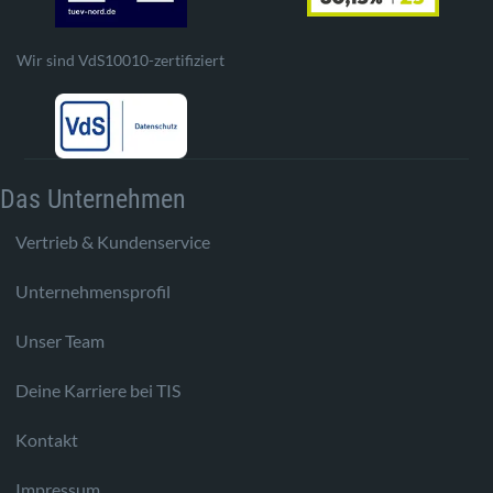
Wir sind VdS10010-zertifiziert
Das Unternehmen
Vertrieb & Kundenservice
Unternehmensprofil
Unser Team
Deine Karriere bei TIS
Kontakt
Impressum