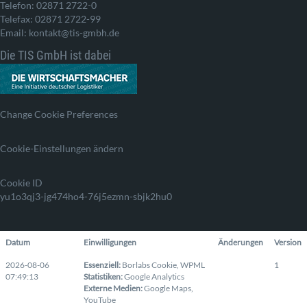
Telefon: 02871 2722-0
Telefax: 02871 2722-99
Email: kontakt@tis-gmbh.de
Die TIS GmbH ist dabei
Change Cookie Preferences
Cookie-Einstellungen ändern
Cookie ID
yu1o3qj3-jg474ho4-76j5ezmn-sbjk2hu0
Datum
Einwilligungen
Änderungen
Version
2026-08-06
Essenziell
:
Borlabs Cookie
,
WPML
1
07:49:13
Statistiken
:
Google Analytics
Externe Medien
:
Google Maps
,
YouTube