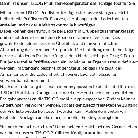
Dann ist unser TISLOG Prüflisten-Konfigurator das richtige Tool für Sie
.
Mit unserem TISLOG Prüflisten-Konfigurator lassen sich ganz leicht
individuelle Prüflisten für Fahrzeuge, Anhänger oder Ladeeinheiten
erstellen und zu der Abfahrtskontrolle hinzufügen.
Dabei können die Prüfpunkte bei Bedarf in Gruppen zusammengefasst
und so auf drei verschiedenen Ebenen organisiert werden. Dies
gewährleistet einen besseren Überblick und eine vereinfachte
Abarbeitung der einzelnen Prüfpunkte. Die Einteilung und Reihenfolge
der verschiedenen Punkte erfolgt zudem kinderleicht per Drag & Drop.
Für jede erstellte Prüfliste kann ein individueller Ergebnisstatus definiert
werden. Im Standard beschreibt der Status, ob das Fahrzeug, der
Anhänger oder die Ladeeinheit fahrbereit bzw. betriebssicher
verwendbar ist oder nicht.
Nach der Erstellung der neuen oder angepassten Prüfliste mit Hilfe des
TISLOG Prüflisten-Konfigurators wird diese erst nach einem expliziten
Freigabeprozess an die TISLOG mobile App ausgegeben. Zudem können
Änderungen verworfen werden, sodass der zuletzt freigegebene Zustand
der Prüfliste wiederhergestellt werden kann. Außerdem bieten wir
Prüflisten Vorlagen an, die einen schnellen Einstieg ermöglichen.
Sie möchten mehr erfahren? Dann melden Sie sich bei uns. Gerne stellen
wir Ihnen unseren TISLOG Prüflisten-Konfigurator in einem