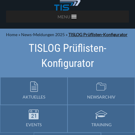
MENU
Home
»
News-Meldungen 2025
»
TISLOG Prüflisten-Konfigurator
TISLOG Prüflisten-
Konfigurator
AKTUELLES
NEWSARCHIV
EVENTS
TRAINING