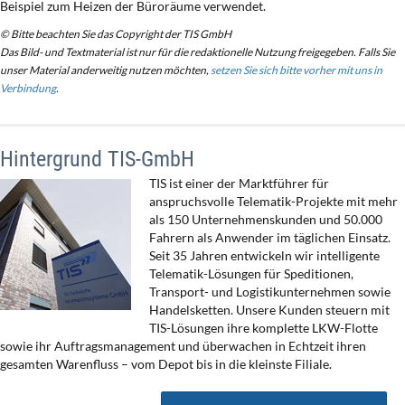
Beispiel zum Heizen der Büroräume verwendet.
© Bitte beachten Sie das Copyright der TIS GmbH
Das Bild- und Textmaterial ist nur für die redaktionelle Nutzung freigegeben. Falls Sie
unser Material anderweitig nutzen möchten,
setzen Sie sich bitte vorher mit uns in
Verbindung
.
Hintergrund TIS-GmbH
TIS ist einer der Marktführer für
anspruchsvolle Telematik-Projekte mit mehr
als 150 Unternehmenskunden und 50.000
Fahrern als Anwender im täglichen Einsatz.
Seit 35 Jahren entwickeln wir intelligente
Telematik-Lösungen für Speditionen,
Transport- und Logistikunternehmen sowie
Handelsketten. Unsere Kunden steuern mit
TIS-Lösungen ihre komplette LKW-Flotte
sowie ihr Auftragsmanagement und überwachen in Echtzeit ihren
gesamten Warenfluss – vom Depot bis in die kleinste Filiale.