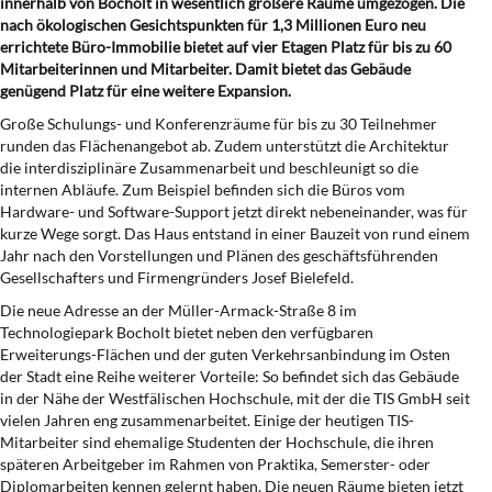
innerhalb von Bocholt in wesentlich größere Räume umgezogen. Die
nach ökologischen Gesichtspunkten für 1,3 Millionen Euro neu
errichtete Büro-Immobilie bietet auf vier Etagen Platz für bis zu 60
Mitarbeiterinnen und Mitarbeiter. Damit bietet das Gebäude
genügend Platz für eine weitere Expansion.
Große Schulungs- und Konferenzräume für bis zu 30 Teilnehmer
runden das Flächenangebot ab. Zudem unterstützt die Architektur
die interdisziplinäre Zusammenarbeit und beschleunigt so die
internen Abläufe. Zum Beispiel befinden sich die Büros vom
Hardware- und Software-Support jetzt direkt nebeneinander, was für
kurze Wege sorgt. Das Haus entstand in einer Bauzeit von rund einem
Jahr nach den Vorstellungen und Plänen des geschäftsführenden
Gesellschafters und Firmengründers Josef Bielefeld.
Die neue Adresse an der Müller-Armack-Straße 8 im
Technologiepark Bocholt bietet neben den verfügbaren
Erweiterungs-Flächen und der guten Verkehrsanbindung im Osten
der Stadt eine Reihe weiterer Vorteile: So befindet sich das Gebäude
in der Nähe der Westfälischen Hochschule, mit der die TIS GmbH seit
vielen Jahren eng zusammenarbeitet. Einige der heutigen TIS-
Mitarbeiter sind ehemalige Studenten der Hochschule, die ihren
späteren Arbeitgeber im Rahmen von Praktika, Semerster- oder
Diplomarbeiten kennen gelernt haben. Die neuen Räume bieten jetzt