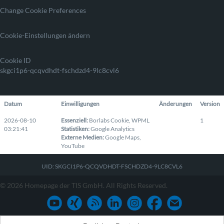
Change Cookie Preferences
Cookie-Einstellungen ändern
Cookie ID
skgci1p6-qcqvdhdt-fschdzd4-9lc8cvl6
Datum
Einwilligungen
Änderungen
Version
2026-08-10
Essenziell
:
Borlabs Cookie
,
WPML
1
03:21:41
Statistiken
:
Google Analytics
Externe Medien
:
Google Maps
,
YouTube
UID: SKGCI1P6-QCQVDHDT-FSCHDZD4-9LC8CVL6
© 2026 Homepage der TIS GmbH. All Rights Reserved.