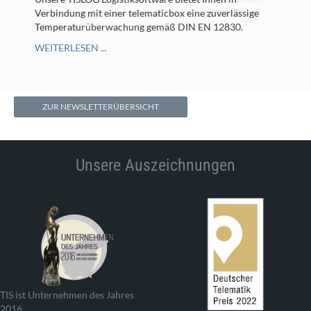
Temperaturüberwachung mit TISLOG und Tacho mit
Verbindung mit einer telematicbox eine zuverlässige
SIM-Karte?
Temperaturüberwachung gemäß DIN EN 12830.
WEITERLESEN ...
WEITERLESEN ...
ZUR NEWSLETTERÜBERSICHT
Unsere Auszeichnungen
TIS ist Unternehmen des Jahres
2016