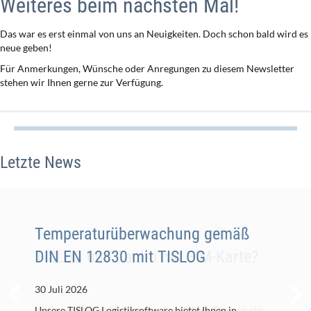
Weiteres beim nächsten Mal!
Das war es erst einmal von uns an Neuigkeiten. Doch schon bald wird es
neue geben!
Für Anmerkungen, Wünsche oder Anregungen zu diesem Newsletter
stehen wir Ihnen gerne zur Verfügung.
Letzte News
Temperaturüberwachung mit
Temperaturüberwachung gemäß
TISLOG und Tacho mit SIM-Karte?
DIN EN 12830 mit TISLOG
30 Juli 2026
30 Juli 2026
In diesem Newsletter gehen wir auf diese Themen ein:
Unsere TISLOG Logistiksoftware bietet Ihnen in