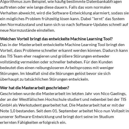
Algorithmus zum Beispiel, wie häufig bestimmte Datenbankabfragen
auftreten oder wie lange diese dauern. Falls das vom normalen
Verhalten abweicht, wird die Software-Entwicklung alarmiert, sodass sie
ein mögliches Problem frühzeitig lösen kann. Dabei "lernt" das System
den Normalzustand und kann sich so nach Software-Updates schnell auf
neue Normzustände einstellen.
Welchen Vorteil bringt das entwickelte Machine Learning Tool?
Das in der Masterarbeit entwickelte Machine Learning Tool bringt den
Vorteil, dass Probleme schneller erkannt werden können. Dadurch kann
das TIS Team eher reagieren und größere Störungen entweder
vollständig vermeiden oder schneller beheben. Für den Kunden
bedeutet dies einen reibungsloseren Arbeitsprozess mit weniger
Störungen. Im Idealfall sind die Störungen gelöst bevor sie sich
überhaupt zu tatsächlichen Störungen entwickeln.
Wer hat die Masterarbeit geschrieben?
Geschrieben wurde die Masterarbeit im letzten Jahr von Nico Gaelings,
der an der Westfälischen Hochschule studiert und nebenbei bei der TIS
GmbH als Werkstudent gearbeitet hat. Die Masterarbeit hat er mit der
Note 1,0 bestanden. Seit dem 01. September arbeitet Nico nun Vollzeit in
unserer Software-Entwicklung und bringt dort seine im Studium
erlernten Fähigkeiten erfolgreich ein.