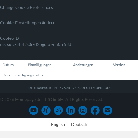
Change Cookie Preferences
Cookie-Einstellungen ändern
Cookie ID
i8sfsuic-t4pf2s0r-d2pgului-im0fr53d
Datum
Einwilligungen
Änderungen
Version
Keine Einwilligungsdaten
UID: I8SFSUIC-T4PF2S0R-D2PGULUI-IM0FR53D
© 2026 Homepage der TIS GmbH. All Rights Reserved.
English
Deutsch