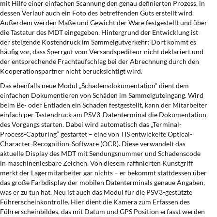
mit Hilfe einer einfachen Scannung den genau definierten Prozess, in
dessen Verlauf auch ein Foto des betreffenden Guts erstellt wird.
Außerdem werden Maße und Gewicht der Ware festgestellt und über
die Tastatur des MDT eingegeben. Hintergrund der Entwicklung ist
der steigende Kostendruck im Sammelgutverkehr: Dort kommt es
häufig vor, dass Sperrgut vom Versandspediteur nicht deklariert und
der entsprechende Frachtaufschlag bei der Abrechnung durch den
Kooperationspartner nicht berücksichtigt wird.
Das ebenfalls neue Modul „Schadensdokumentation“ dient dem
einfachen Dokumentieren von Schäden im Sammelguteingang. Wird
beim Be- oder Entladen ein Schaden festgestellt, kann der Mitarbeiter
einfach per Tastendruck am PSV3-Datenterminal die Dokumentation
des Vorgangs starten. Dabei wird automatisch das „Terminal-
Process-Capturing“ gestartet – eine von TIS entwickelte Optical-
Character-Recognition-Software (OCR). Diese verwandelt das
aktuelle Display des MDT mit Sendungsnummer und Schadenscode
in maschinenlesbare Zeichen. Von diesem raffinierten Kunstgriff
merkt der Lagermitarbeiter gar nichts – er bekommt stattdessen über
das große Farbdisplay der mobilen Datenterminals genaue Angaben,
was er zu tun hat. Neu ist auch das Modul für die PSV3-gestützte
Führerscheinkontrolle. Hier dient die Kamera zum Erfassen des
Führerscheinbildes, das mit Datum und GPS Position erfasst werden