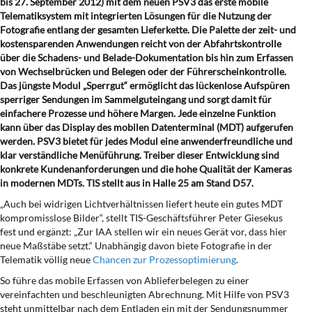
bis 27. September 2012) mit dem neuen PSV3 das erste mobile
Telematiksystem mit integrierten Lösungen für die Nutzung der
Fotografie entlang der gesamten Lieferkette. Die Palette der zeit- und
kostensparenden Anwendungen reicht von der Abfahrtskontrolle
über die Schadens- und Belade-Dokumentation bis hin zum Erfassen
von Wechselbrücken und Belegen oder der Führerscheinkontrolle.
Das jüngste Modul „Sperrgut“ ermöglicht das lückenlose Aufspüren
sperriger Sendungen im Sammelguteingang und sorgt damit für
einfachere Prozesse und höhere Margen. Jede einzelne Funktion
kann über das Display des
mobilen Datenterminal (MDT) aufgerufen
werden. PSV3 bietet für jedes Modul eine anwenderfreundliche und
klar verständliche Menüführung. Treiber dieser Entwicklung sind
konkrete Kundenanforderungen und die hohe Qualität der Kameras
in modernen MDTs. TIS stellt aus in Halle 25 am Stand D57
.
„Auch bei widrigen Lichtverhältnissen liefert heute ein gutes MDT
kompromisslose Bilder“, stellt TIS-Geschäftsführer Peter Giesekus
fest und ergänzt: „Zur IAA stellen wir ein neues Gerät vor, dass hier
neue Maßstäbe setzt.“ Unabhängig davon biete Fotografie in der
Telematik völlig neue
Chancen zur Prozessoptimierung
.
So führe das mobile Erfassen von Ablieferbelegen zu einer
vereinfachten und beschleunigten Abrechnung. Mit Hilfe von PSV3
steht unmittelbar nach dem Entladen ein mit der Sendungsnummer