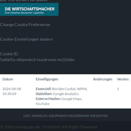
Change Cookie Preferences
Cookie-Einstellungen ändern
Cookie ID
5aikkl5x-d6lpm6n3-nuodrvm6-ms1iht6n
Datum
Einwilligungen
Änderungen
Version
2026-08-08
Essenziell
:
Borlabs Cookie
,
WPML
1
10:30:09
Statistiken
:
Google Analytics
Externe Medien
:
Google Maps
,
YouTube
UID: 5AIKKL5X-D6LPM6N3-NUODRVM6-MS1IHT6N
© 2026 Homepage der TIS GmbH. All Rights Reserved.