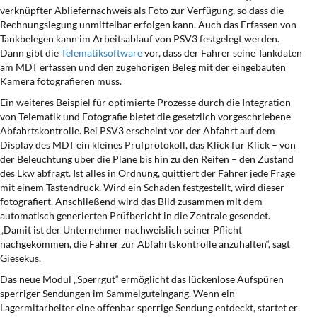
verknüpfter Abliefernachweis als Foto zur Verfügung, so dass die
Rechnungslegung unmittelbar erfolgen kann. Auch das Erfassen von
Tankbelegen kann im Arbeitsablauf von PSV3 festgelegt werden.
Dann gibt die
Telematiksoftware
vor, dass der Fahrer seine Tankdaten
am MDT erfassen und den zugehörigen Beleg mit der eingebauten
Kamera fotografieren muss.
Ein weiteres Beispiel für optimierte Prozesse durch die Integration
von Telematik und Fotografie bietet die gesetzlich vorgeschriebene
Abfahrtskontrolle. Bei PSV3 erscheint vor der Abfahrt auf dem
Display des MDT ein kleines Prüfprotokoll, das Klick für Klick – von
der Beleuchtung über die Plane bis hin zu den Reifen – den Zustand
des Lkw abfragt. Ist alles in Ordnung, quittiert der Fahrer jede Frage
mit einem Tastendruck. Wird ein Schaden festgestellt, wird dieser
fotografiert. Anschließend wird das Bild zusammen mit dem
automatisch generierten Prüfbericht in die Zentrale gesendet.
„Damit ist der Unternehmer nachweislich seiner Pflicht
nachgekommen, die Fahrer zur Abfahrtskontrolle anzuhalten“, sagt
Giesekus.
Das neue Modul „Sperrgut“ ermöglicht das lückenlose Aufspüren
sperriger Sendungen im Sammelguteingang. Wenn ein
Lagermitarbeiter eine offenbar sperrige Sendung entdeckt, startet er