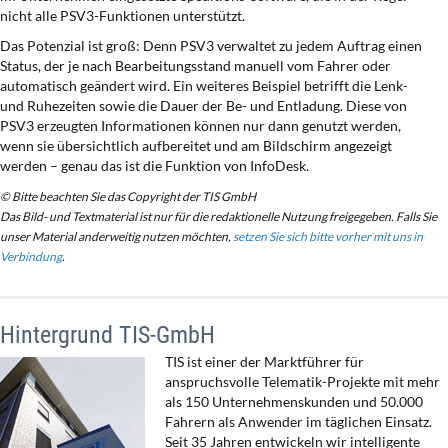
nicht alle PSV3-Funktionen unterstützt.
Das Potenzial ist groß: Denn PSV3 verwaltet zu jedem Auftrag einen
Status, der je nach Bearbeitungsstand manuell vom Fahrer oder
automatisch geändert wird. Ein weiteres Beispiel betrifft die Lenk-
und Ruhezeiten sowie die Dauer der Be- und Entladung. Diese von
PSV3 erzeugten Informationen können nur dann genutzt werden,
wenn sie übersichtlich aufbereitet und am Bildschirm angezeigt
werden – genau das ist die Funktion von InfoDesk.
© Bitte beachten Sie das Copyright der TIS GmbH
Das Bild- und Textmaterial ist nur für die redaktionelle Nutzung freigegeben. Falls Sie
unser Material anderweitig nutzen möchten,
setzen Sie sich bitte vorher mit uns in
Verbindung
.
Hintergrund TIS-GmbH
TIS ist einer der Marktführer für
anspruchsvolle Telematik-Projekte mit mehr
als 150 Unternehmenskunden und 50.000
Fahrern als Anwender im täglichen Einsatz.
Seit 35 Jahren entwickeln wir intelligente