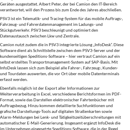
Geräten ausgestattet. Albert Peter, der bei Camion den IT-Bereich
verantwortet, will den Prozess bis zum Ende des Jahres abschließen.
PSV3 ist ein Telematik- und Tracing-System für das mobile Auftrags-,
Fahrzeug- und Fahrerdatenmanagement im Ladungs- und
Stückgutverkehr. PSV3 beschleunigt und optimiert den
Datenaustausch zwischen Lkw und Zentrale.
Camion nutzt zudem die in PSV3 integrierte Lösung „InfoDesk“. Diese
Software dient als Schnittstelle zwischen dem PSV3-Server und der
kundenseitigen Speditions-Software – hier vertraut Camion auf ein
selbst erstelltes Transportmanagement-System auf SAP-Basis. Mit
InfoDesk lassen sich zum Beispiel alle Fahrer-, Fahrzeug-, Kunden-
und Tourdaten auswerten, die vor Ort über mobile Datenterminals
erfasst werden.
Ebenfalls möglich ist der Export aller Informationen zur
Weiterverarbeitung in Excel, verschiedene Berichtsformen im PDF-
Format, sowie das Darstellen elektronischer Fahrtenbücher mit
Auftragsbezug. Hinzu kommen detaillierte Suchfunktionen und
grafische Darstellungs-Tools auf digitalen Straßenkarten sowie
Alarm-Meldungen bei Lenk- und Tätigkeitszeitüberschreitungen mit
automatischer E-Mail-Generierung. Insgesamt ergänzt InfoDesk die
im Unternehmen eingesetzte Speditions-Software, die in der Regel