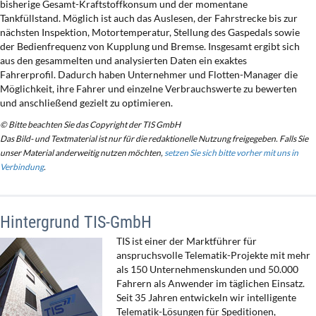
bisherige Gesamt-Kraftstoffkonsum und der momentane
Tankfüllstand. Möglich ist auch das Auslesen, der Fahrstrecke bis zur
nächsten Inspektion, Motortemperatur, Stellung des Gaspedals sowie
der Bedienfrequenz von Kupplung und Bremse. Insgesamt ergibt sich
aus den gesammelten und analysierten Daten ein exaktes
Fahrerprofil. Dadurch haben Unternehmer und Flotten-Manager die
Möglichkeit, ihre Fahrer und einzelne Verbrauchswerte zu bewerten
und anschließend gezielt zu optimieren.
© Bitte beachten Sie das Copyright der TIS GmbH
Das Bild- und Textmaterial ist nur für die redaktionelle Nutzung freigegeben. Falls Sie
unser Material anderweitig nutzen möchten,
setzen Sie sich bitte vorher mit uns in
Verbindung
.
Hintergrund TIS-GmbH
TIS ist einer der Marktführer für
anspruchsvolle Telematik-Projekte mit mehr
als 150 Unternehmenskunden und 50.000
Fahrern als Anwender im täglichen Einsatz.
Seit 35 Jahren entwickeln wir intelligente
Telematik-Lösungen für Speditionen,