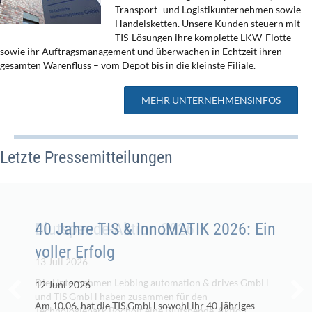
Transport- und Logistikunternehmen sowie
Handelsketten. Unsere Kunden steuern mit
TIS-Lösungen ihre komplette LKW-Flotte
sowie ihr Auftragsmanagement und überwachen in Echtzeit ihren
gesamten Warenfluss – vom Depot bis in die kleinste Filiale.
MEHR UNTERNEHMENSINFOS
Letzte Pressemitteilungen
Blutspende-Aktion 2026
40 Jahre TIS & InnoMATIK 2026: Ein
voller Erfolg
13 Juli 2026
Die Unternehmen Lebbing automation & drives GmbH
12 Juni 2026
und TIS GmbH haben zusammen für den
Am 10.06. hat die TIS GmbH sowohl ihr 40-jähriges
Technologiepark Bocholt eine Blutspende-Aktion