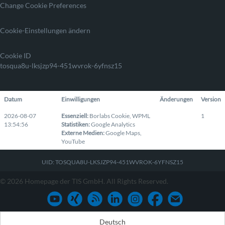
Change Cookie Preferences
Cookie-Einstellungen ändern
Cookie ID
tosqua8u-lksjzp94-451wvrok-6yfnsz15
Datum
Einwilligungen
Änderungen
Version
2026-08-07
Essenziell
:
Borlabs Cookie
,
WPML
1
13:54:56
Statistiken
:
Google Analytics
Externe Medien
:
Google Maps
,
YouTube
UID: TOSQUA8U-LKSJZP94-451WVROK-6YFNSZ15
© 2026 Homepage der TIS GmbH. All Rights Reserved.
Deutsch