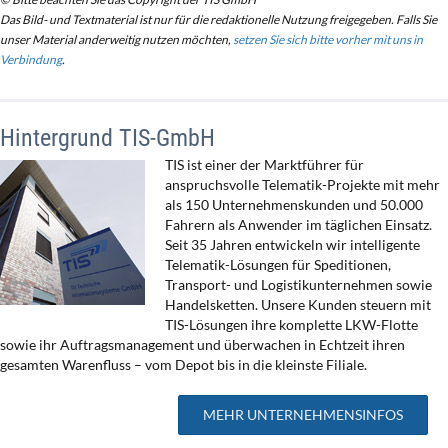
Das Bild- und Textmaterial ist nur für die redaktionelle Nutzung freigegeben. Falls Sie
unser Material anderweitig nutzen möchten,
setzen Sie sich bitte vorher mit uns in
Verbindung
.
Hintergrund TIS-GmbH
TIS ist einer der Marktführer für
anspruchsvolle Telematik-Projekte mit mehr
als 150 Unternehmenskunden und 50.000
Fahrern als Anwender im täglichen Einsatz.
Seit 35 Jahren entwickeln wir intelligente
Telematik-Lösungen für Speditionen,
Transport- und Logistikunternehmen sowie
Handelsketten. Unsere Kunden steuern mit
TIS-Lösungen ihre komplette LKW-Flotte
sowie ihr Auftragsmanagement und überwachen in Echtzeit ihren
gesamten Warenfluss – vom Depot bis in die kleinste Filiale.
MEHR UNTERNEHMENSINFOS