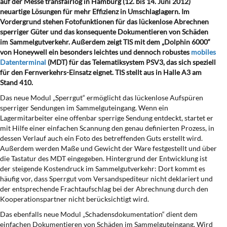
auf der Messe transfairlog in Hamburg (12. bis 14. Juni 2012)
neuartige Lösungen für mehr Effizienz in Umschlaglagern. Im
Vordergrund stehen Fotofunktionen für das lückenlose Abrechnen
sperriger Güter und das konsequente Dokumentieren von Schäden
im Sammelgutverkehr. Außerdem zeigt TIS mit dem „Dolphin 6000“
von Honeywell ein besonders leichtes und dennoch robustes
mobiles
Datenterminal
(MDT) für das Telematiksystem PSV3, das sich speziell
für den Fernverkehrs-Einsatz eignet. TIS stellt aus in Halle A3 am
Stand 410
.
Das neue Modul „Sperrgut“ ermöglicht das lückenlose Aufspüren
sperriger Sendungen im Sammelguteingang. Wenn ein
Lagermitarbeiter eine offenbar sperrige Sendung entdeckt, startet er
mit Hilfe einer einfachen Scannung den genau definierten Prozess, in
dessen Verlauf auch ein Foto des betreffenden Guts erstellt wird.
Außerdem werden Maße und Gewicht der Ware festgestellt und über
die Tastatur des MDT eingegeben. Hintergrund der Entwicklung ist
der steigende Kostendruck im Sammelgutverkehr: Dort kommt es
häufig vor, dass Sperrgut vom Versandspediteur nicht deklariert und
der entsprechende Frachtaufschlag bei der Abrechnung durch den
Kooperationspartner nicht berücksichtigt wird.
Das ebenfalls neue Modul „Schadensdokumentation“ dient dem
einfachen Dokumentieren von Schäden im Sammelguteingang. Wird