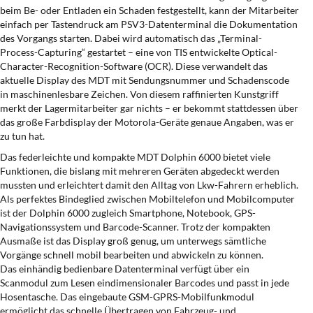
beim Be- oder Entladen ein Schaden festgestellt, kann der Mitarbeiter
einfach per Tastendruck am PSV3-Datenterminal die Dokumentation
des Vorgangs starten. Dabei wird automatisch das „Terminal-
Process-Capturing“ gestartet – eine von TIS entwickelte Optical-
Character-Recognition-Software (OCR). Diese verwandelt das
aktuelle Display des MDT mit Sendungsnummer und Schadenscode
in maschinenlesbare Zeichen. Von diesem raffinierten Kunstgriff
merkt der Lagermitarbeiter gar nichts – er bekommt stattdessen über
das große Farbdisplay der Motorola-Geräte genaue Angaben, was er
zu tun hat.
Das federleichte und kompakte MDT Dolphin 6000 bietet viele
Funktionen, die bislang mit mehreren Geräten abgedeckt werden
mussten und erleichtert damit den Alltag von Lkw-Fahrern erheblich.
Als perfektes Bindeglied zwischen Mobiltelefon und Mobilcomputer
ist der Dolphin 6000 zugleich Smartphone, Notebook, GPS-
Navigationssystem und Barcode-Scanner. Trotz der kompakten
Ausmaße ist das Display groß genug, um unterwegs sämtliche
Vorgänge schnell mobil bearbeiten und abwickeln zu können.
Das einhändig bedienbare Datenterminal verfügt über ein
Scanmodul zum Lesen eindimensionaler Barcodes und passt in jede
Hosentasche. Das eingebaute GSM-GPRS-Mobilfunkmodul
ermöglicht das schnelle Übertragen von Fahrzeug- und