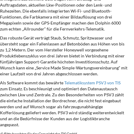
Auftragsdaten, aktuellen Lkw-Positionen oder den Lenk- und
Ruhezeiten. Die ebenfalls integrierten Wi-Fi- und Bluetooth-
Funktionen, die Farbkamera mit einer Bildauflösung von drei
Megapixeln sowie der GPS-Empfänger machen den Dolphin 6000
zum echten „Allrounder“ für die Fernverkehrs-Telematik.
Das robuste Gerät verträgt Staub, Schmutz, Spritzwasser und
übersteht sogar ein Fallenlassen auf Betonböden aus Höhen von bis
zu 1,2 Metern. Der vom Hersteller Honeywell vorgesehene
Produktlebenszyklus von drei Jahren bietet in Verbindung mit einer
fünfjährigen Support-Garantie höchsten Investitionsschutz. Auf
Wunsch kann eine „Service Made Simple-Wartungsvereinbarung“ mit
einer Laufzeit von drei Jahren abgeschlossen werden.
Als Software kommt das bewährte
Telematiksystem PSV3 von TIS
zum Einsatz. Es beschleunigt und optimiert den Datenaustausch
zwischen Lkw und Zentrale. Zu den Besonderheiten von PSV3 zählt
die einfache Installation der Bordrechner, die nicht fest eingebaut
werden und auf Wunsch sogar als fahrzeugunabhängige
Kofferlösung geliefert werden. PSV3 wird ständig weiterentwickelt
und an die Bedürfnisse der Kunden aus der Logistikbranche
angepasst.
© Bitte beachten Sie das Copyright der TIS GmbH