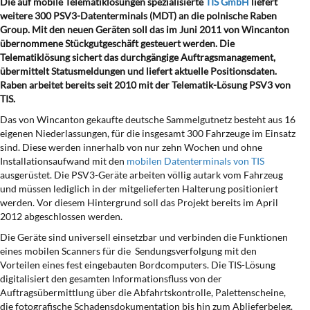
Die auf mobile Telematiklösungen spezialisierte
TIS GmbH
liefert
weitere 300 PSV3-Datenterminals (MDT) an die polnische Raben
Group. Mit den neuen Geräten soll das im Juni 2011 von Wincanton
übernommene Stückgutgeschäft gesteuert werden. Die
Telematiklösung sichert das durchgängige Auftragsmanagement,
übermittelt Statusmeldungen und liefert aktuelle Positionsdaten.
Raben arbeitet bereits seit 2010 mit der Telematik-Lösung PSV3 von
TIS
.
Das von Wincanton gekaufte deutsche Sammelgutnetz besteht aus 16
eigenen Niederlassungen, für die insgesamt 300 Fahrzeuge im Einsatz
sind. Diese werden innerhalb von nur zehn Wochen und ohne
Installationsaufwand mit den
mobilen Datenterminals von TIS
ausgerüstet. Die PSV3-Geräte arbeiten völlig autark vom Fahrzeug
und müssen lediglich in der mitgelieferten Halterung positioniert
werden. Vor diesem Hintergrund soll das Projekt bereits im April
2012 abgeschlossen werden.
Die Geräte sind universell einsetzbar und verbinden die Funktionen
eines mobilen Scanners für die Sendungsverfolgung mit den
Vorteilen eines fest eingebauten Bordcomputers. Die TIS-Lösung
digitalisiert den gesamten Informationsfluss von der
Auftragsübermittlung über die Abfahrtskontrolle, Palettenscheine,
die fotografische Schadensdokumentation bis hin zum Ablieferbeleg.