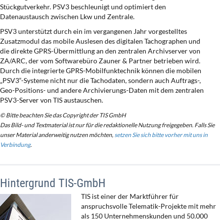
Stückgutverkehr. PSV3 beschleunigt und optimiert den
Datenaustausch zwischen Lkw und Zentrale.
PSV3 unterstützt durch ein im vergangenen Jahr vorgestelltes
Zusatzmodul das mobile Auslesen des digitalen Tachographen und
die direkte GPRS-Übermittlung an den zentralen Archivserver von
ZA/ARC, der vom Softwarebüro Zauner & Partner betrieben wird.
Durch die integrierte GPRS-Mobilfunktechnik können die mobilen
„PSV3“-Systeme nicht nur die Tachodaten, sondern auch Auftrags-,
Geo-Positions- und andere Archivierungs-Daten mit dem zentralen
PSV3-Server von TIS austauschen.
© Bitte beachten Sie das Copyright der TIS GmbH
Das Bild- und Textmaterial ist nur für die redaktionelle Nutzung freigegeben. Falls Sie
unser Material anderweitig nutzen möchten,
setzen Sie sich bitte vorher mit uns in
Verbindung
.
Hintergrund TIS-GmbH
TIS ist einer der Marktführer für
anspruchsvolle Telematik-Projekte mit mehr
als 150 Unternehmenskunden und 50.000