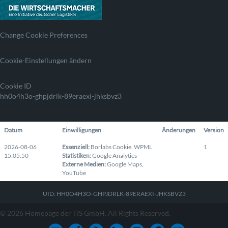
Change Cookie Preferences
Cookie-Einstellungen ändern
Cookie ID
hh0o4h3o-ghpjdrlk-89eraexi-jhksbvz3
Datum
Einwilligungen
Änderungen
Version
2026-08-06
Essenziell
:
Borlabs Cookie
,
WPML
1
15:05:50
Statistiken
:
Google Analytics
Externe Medien
:
Google Maps
,
YouTube
UID: HH0O4H3O-GHPJDRLK-89ERAEXI-JHKSBVZ3
© 2026 Homepage der TIS GmbH. All Rights Reserved.