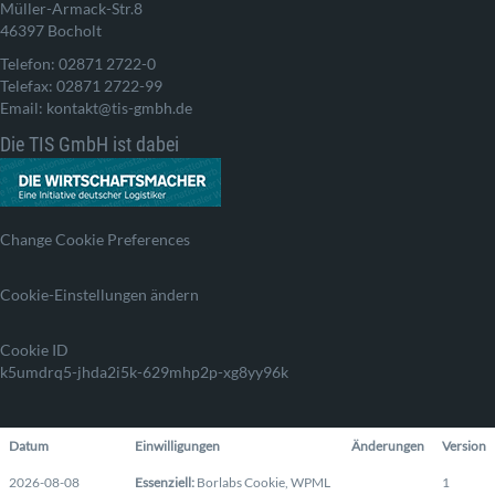
Müller-Armack-Str.8
46397 Bocholt
Telefon: 02871 2722-0
Telefax: 02871 2722-99
Email: kontakt@tis-gmbh.de
Die TIS GmbH ist dabei
Change Cookie Preferences
Cookie-Einstellungen ändern
Cookie ID
k5umdrq5-jhda2i5k-629mhp2p-xg8yy96k
Datum
Einwilligungen
Änderungen
Version
2026-08-08
Essenziell
:
Borlabs Cookie
,
WPML
1