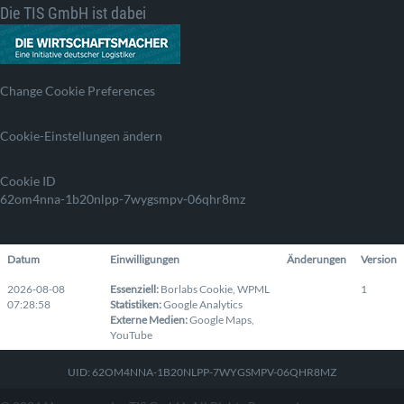
Die TIS GmbH ist dabei
Change Cookie Preferences
Cookie-Einstellungen ändern
Cookie ID
62om4nna-1b20nlpp-7wygsmpv-06qhr8mz
Datum
Einwilligungen
Änderungen
Version
2026-08-08
Essenziell
:
Borlabs Cookie
,
WPML
1
07:28:58
Statistiken
:
Google Analytics
Externe Medien
:
Google Maps
,
YouTube
UID: 62OM4NNA-1B20NLPP-7WYGSMPV-06QHR8MZ