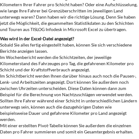
Kilometern Ihrer Fahrer pro Schicht haben? Oder eine Aufschlüsselung,
wie lange Ihre Fahrer bei Grenzüberschritten im jeweiligen Land
unterwegs waren? Dann haben wir die richtige Lösung. Denn Sie haben
jetzt die Möglichkeit, die gesammelten Statistikdaten zu den Schichten
und Touren aus TISLOG Infodesk in Microsoft Excel zu übertragen.
Was wird in der Excel-Datei angezeigt?
Sobald Sie alles fertig eingestellt haben, können Sie sich verschiedene
Berichte anzeigen lassen.
Im Wochenbericht werden die Schichtzeiten, der jeweilige
Kilometerstand des Fahrzeuges pro Tag, die gefahrenen Kilometer pro
Schicht und der Kraftstoffverbrauch angezeigt.
Im Schichtbericht werden Ihnen darüber hinaus auch noch die Pausen-,
Lenk- und Arbeitszeiten angezeigt. Dort können Sie außerdem noch
zwischen Uhrzeiten unterscheiden. Diese Daten können dann zum
Beispiel für die Berechnung von Nachtzuschlägen verwendet werden.
Sollten Ihre Fahrer während einer Schicht in unterschiedlichen Ländern
unterwegs sein, können auch die dazugehörigen Daten wie
beispielsweise Dauer und gefahrene Kilometer pro Land angezeigt
werden.
Mit einer erstellten Pivot-Tabelle können Sie außerdem die einzelnen
Daten pro Fahrer summieren und somit ein Gesamtergebnis erhalten.