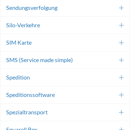
Sendungsverfolgung
E
Silo-Verkehre
E
SIM Karte
E
SMS (Service made simple)
E
Spedition
E
Speditionssoftware
E
Spezialtransport
E
Squarell Box
E