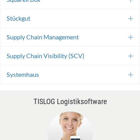
Stückgut
E
Supply Chain Management
E
Supply Chain Visibility (SCV)
E
Systemhaus
E
TISLOG Logistiksoftware