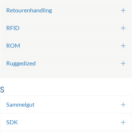
Retourenhandling
E
RFID
E
ROM
E
Ruggedized
E
S
Sammelgut
E
SDK
E