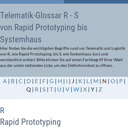
Telematik-Glossar R - S
von Rapid Prototyping bis
Systemhaus
Hier finden Sie die wichtigsten Begriffe rund um Telematik und Logistik
von R, wie Rapid Prototyping, bis S, wie Systemhaus, kurz und
verständlich erklärt. Bitte klicken Sie auf einen Fachbegriff Ihrer Wahl
aus der unten stehenden Liste, um den Definitionstext zu öffnen.
A
|
B
|
C
|
D
|
E
|
F
|
G
|
H
|
I
| J |
K
|
L
|
M
| N |
O
|
P
|
Q |
R
|
S
|
T
|
U
|
V
|
W
|
X
| Y |
Z
R
Rapid Prototyping