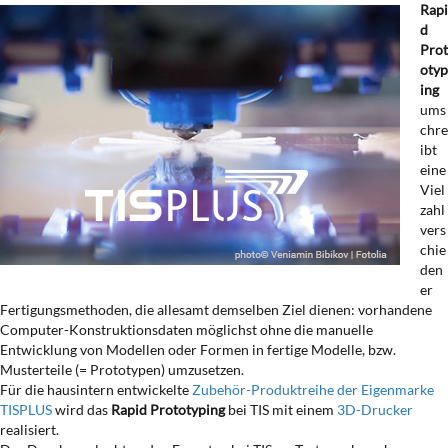
Rapi
d
Prot
otyp
ing
ums
chre
ibt
eine
Viel
zahl
vers
chie
den
er
Fertigungsmethoden, die allesamt demselben Ziel dienen: vorhandene
Computer-Konstruktionsdaten möglichst ohne die manuelle
Entwicklung von Modellen oder Formen in fertige Modelle, bzw.
Musterteile (= Prototypen) umzusetzen.
Für die hausintern entwickelte
Zubehör-Produktreihe der Eigenmarke
TISPLUS
wird das
Rapid Prototyping
bei TIS mit einem
3D-Drucker
realisiert.