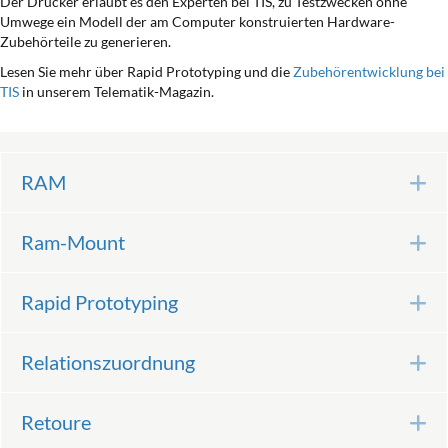
Der Drucker erlaubt es den Experten bei TIS, zu Testzwecken ohne
Umwege ein Modell der am Computer konstruierten Hardware-
Zubehörteile zu generieren.
Lesen Sie mehr über Rapid Prototyping und die
Zubehörentwicklung bei
TIS
in unserem Telematik-Magazin.
RAM
E
Ram-Mount
E
Rapid Prototyping
E
Relationszuordnung
E
Retoure
E