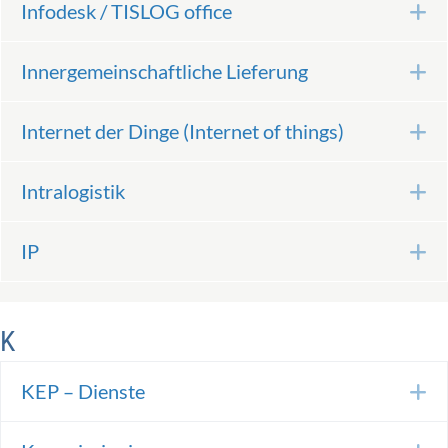
Infodesk / TISLOG office
E
Innergemeinschaftliche Lieferung
E
Internet der Dinge (Internet of things)
E
Intralogistik
E
IP
E
K
KEP – Dienste
E