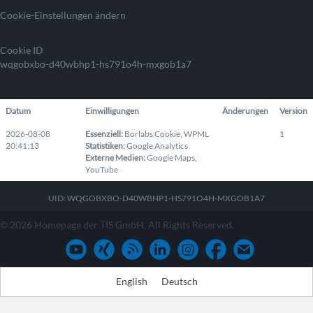
Cookie-Einstellungen ändern
Cookie ID
wqgobxbo-d40wbhp1-hs791o4h-mxgob1a7
Datum
Einwilligungen
Änderungen
Version
2026-08-08
Essenziell
:
Borlabs Cookie
,
WPML
1
20:41:13
Statistiken
:
Google Analytics
Externe Medien
:
Google Maps
,
YouTube
UID: WQGOBXBO-D40WBHP1-HS791O4H-MXGOB1A7
© 2026 Homepage der TIS GmbH. All Rights Reserved.
English
Deutsch