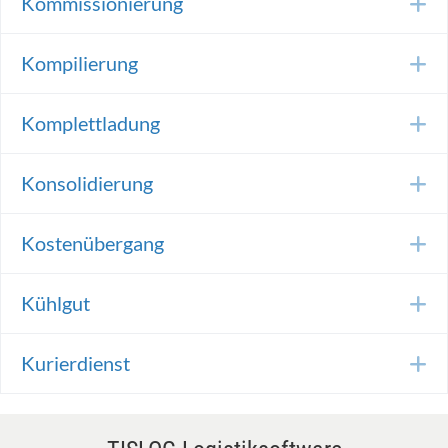
Kommissionierung
E
Kompilierung
E
Komplettladung
E
Konsolidierung
E
Kostenübergang
E
Kühlgut
E
Kurierdienst
E