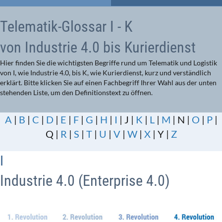
Telematik-Glossar I - K
von Industrie 4.0 bis Kurierdienst
Hier finden Sie die wichtigsten Begriffe rund um Telematik und Logistik
von I, wie Industrie 4.0, bis K, wie Kurierdienst, kurz und verständlich
erklärt. Bitte klicken Sie auf einen Fachbegriff Ihrer Wahl aus der unten
stehenden Liste, um den Definitionstext zu öffnen.
A
|
B
|
C
|
D
|
E
|
F
|
G
|
H
|
I
| J |
K
|
L
|
M
| N |
O
|
P
|
Q |
R
|
S
|
T
|
U
|
V
|
W
|
X
| Y |
Z
I
Industrie 4.0 (Enterprise 4.0)