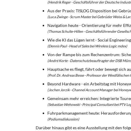
(Hendrik Reger - Geschäftsführer der Deutsche Indus
Aus der Praxis: TISLOG Disposition bei Gebrü
(Luca Zwinge - Scrum Master bei Gebrüder Weiss & Lara
Navigation heute - Orientierung für mehr Effi
(Thomas Schulte-Hillen - Geschäftsführender Gesellsch
Wie die KI das Lügen lernt - Social Engineerin
(Dennis Paul - Head of Sales bei Wireless Logic mdex)
Von der Rampe bis zum Rechenzentrum: Sicher
(André Korte - Datenschutzbeauftragter der DSB Müns
Hauptsache es fliegt, fährt oder bewegt sich 
(Prof. Dr. Andreas Besse - Professor der Westfälischen
Beyond Hardware - ein Arbeitstag mit Honey
(Jochen Jorzik - Channel Account Manager bei Honeyw
Gemeinsam mehr erreichen: Integrierte Toure
(Sebastian Wehowski - Principal Consultant bei PTV Log
Fuhrparkmanagement heute: Herausforderung
(Podiumsdiskussion)
Darüber hinaus gibt es eine Ausstellung mit den fol