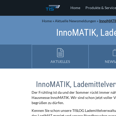
Home
Produkte & Servic
Home
»
Aktuelle Newsmeldungen
»
InnoMATIK
InnoMATIK, Lade
AKTUELLES
NEWS
InnoMATIK, Lademittelver
Der Frühling ist da und der Sommer rückt immer näh
Hausmesse InnoMATIK. Wir sind schon jetzt voller Vo
begrüßen zu dürfen.
Kennen Sie schon unsere TISLOG Lademittelverwaltu
der LogiMAT gezeigt und unsere Standbesucher waren