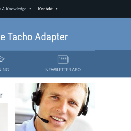
 & Knowledge
Kontakt
ge Tacho Adapter
NING
NEWSLETTER ABO
r