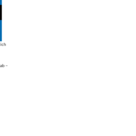
lich
 ab –