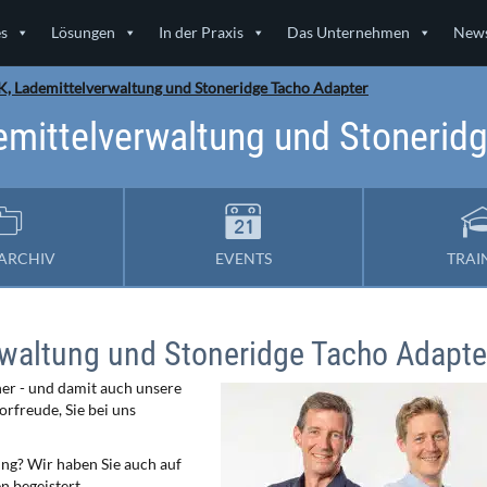
es
Lösungen
In der Praxis
Das Unternehmen
News
, Lademittelverwaltung und Stoneridge Tacho Adapter
mittelverwaltung und Stonerid
ARCHIV
EVENTS
TRAI
waltung und Stoneridge Tacho Adapte
er - und damit auch unsere
rfreude, Sie bei uns
ng? Wir haben Sie auch auf
 begeistert.