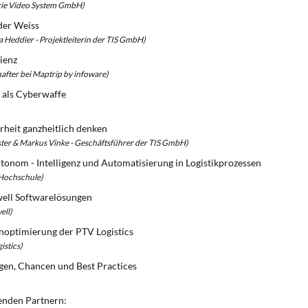
trie Video System GmbH)
der Weiss
 Heddier - Projektleiterin der TIS GmbH)
zienz
after bei Maptrip by infoware)
g als Cyberwaffe
heit ganzheitlich denken
ter & Markus Vinke - Geschäftsführer der TIS GmbH)
autonom - Intelligenz und Automatisierung in Logistikprozessen
 Hochschule)
well Softwarelösungen
ell)
noptimierung der PTV Logistics
istics)
en, Chancen und Best Practices
genden Partnern: