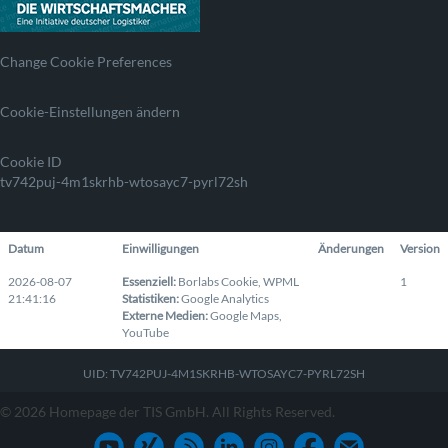
Change Cookie Preferences
Cookie-Einstellungen ändern
Cookie ID
tv742puj-4m1skrhb-wtosayc7-pyrl72sh
Datum
Einwilligungen
Änderungen
Version
2026-08-07
Essenziell
:
Borlabs Cookie
,
WPML
1
21:41:16
Statistiken
:
Google Analytics
Externe Medien
:
Google Maps
,
YouTube
UID: TV742PUJ-4M1SKRHB-WTOSAYC7-PYRL72SH
© 2026 Homepage der TIS GmbH. All Rights Reserved.