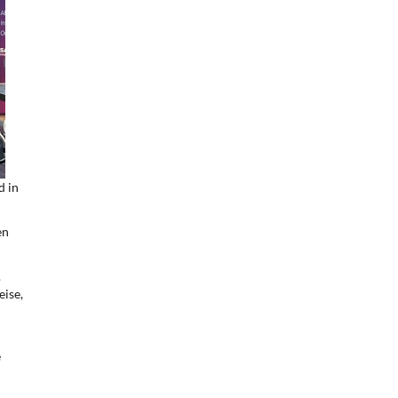
d in
en
.
ise,
e