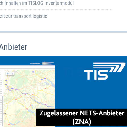
h Inhalten im TISLOG Inventarmodul
zit zur transport logistic
Anbieter