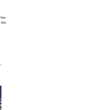
rher
 das