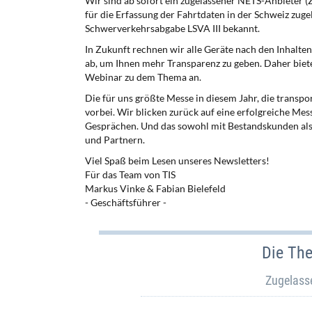
Wir sind ab sofort ein zugelassener NETS-Anbieter (
für die Erfassung der Fahrtdaten in der Schweiz zugel
Schwerverkehrsabgabe LSVA III bekannt.
In Zukunft rechnen wir alle Geräte nach den Inhalt
ab, um Ihnen mehr Transparenz zu geben. Daher biete
Webinar zu dem Thema an.
Die für uns größte Messe in diesem Jahr, die transpor
vorbei. Wir blicken zurück auf eine erfolgreiche Mes
Gesprächen. Und das sowohl mit Bestandskunden als
und Partnern.
Viel Spaß beim Lesen unseres Newsletters!
Für das Team von TIS
Markus Vinke & Fabian Bielefeld
- Geschäftsführer -
Die Th
Zugelasse