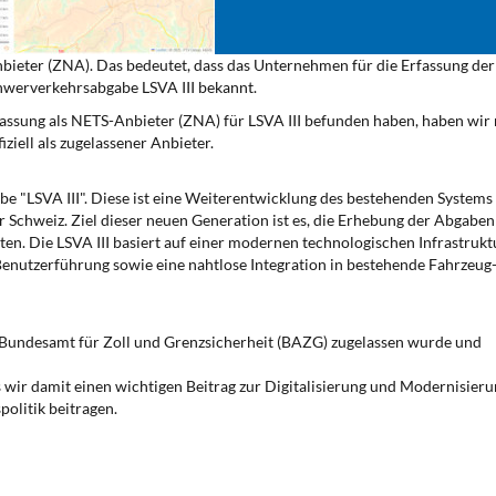
bieter (ZNA). Das bedeutet, dass das Unternehmen für die Erfassung der
Schwerverkehrsabgabe LSVA III bekannt.
lassung als NETS-Anbieter (ZNA) für LSVA III befunden haben, haben wir
ziell als zugelassener Anbieter.
be "LSVA III". Diese ist eine Weiterentwicklung des bestehenden Systems
Schweiz. Ziel dieser neuen Generation ist es, die Erhebung der Abgaben
alten. Die LSVA III basiert auf einer modernen technologischen Infrastrukt
 Benutzerführung sowie eine nahtlose Integration in bestehende Fahrzeug
 Bundesamt für Zoll und Grenzsicherheit (BAZG) zugelassen wurde und
ss wir damit einen wichtigen Beitrag zur Digitalisierung und Modernisier
politik beitragen.