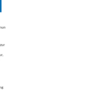
 nun
 zur
ur,
-
ung