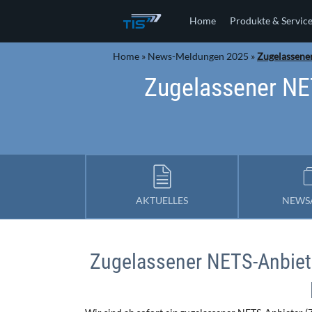
Home
Produkte & Servic
Home
»
News-Meldungen 2025
»
Zugelassener
Zugelassener NET
AKTUELLES
NEWS
Zugelassener NETS-Anbiete