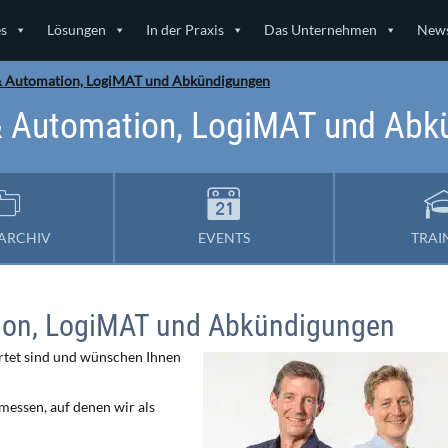
es
Lösungen
In der Praxis
Das Unternehmen
News
 & Automation, LogiMAT und Abkündigungen
& Automation, LogiMAT und Ab
ARCHIV
EVENTS
TRAI
tion, LogiMAT und Abkündigungen
tartet sind und wünschen Ihnen
kmessen, auf denen wir als