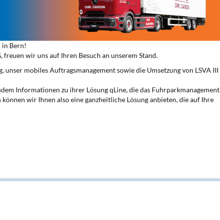
 in Bern!
freuen wir uns auf Ihren Besuch an unserem Stand.
g, unser mobiles Auftragsmanagement sowie die Umsetzung von LSVA III 
udem Informationen zu ihrer Lösung qLine, die das Fuhrparkmanagement,
önnen wir Ihnen also eine ganzheitliche Lösung anbieten, die auf Ihre