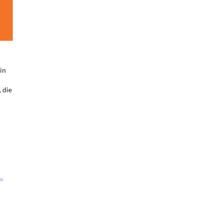
in
 die